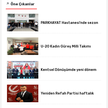
Öne Çıkanlar
PARKHAYAT Hastanesi'nde sezon
öncesi sağlık kontrolleri
tamamlandı
U-20 Kadın Güreş Milli Takımı
hazırlıklarını Afyon'da
sürdürüyor
Kentsel Dönüşümde yeni dönem
başladı
Yeniden Refah Partisi haftalık
basın açıklamasını yayımladı