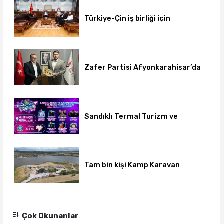
Türkiye-Çin iş birliği için
üniversite-dernek buluşması
gerçekleşti
Zafer Partisi Afyonkarahisar’da
yeni dönem başladı
Sandıklı Termal Turizm ve
Gurbetçi Festivali başlıyor
Tam bin kişi Kamp Karavan
Festivalinde buluştu
Çok Okunanlar