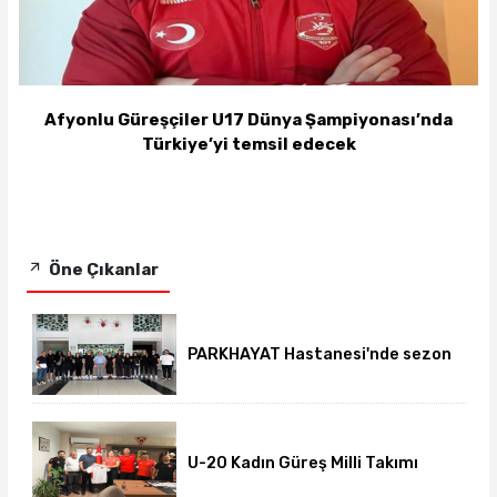
Afyonlu Güreşçiler U17 Dünya Şampiyonası’nda
Türkiye’yi temsil edecek
Öne Çıkanlar
PARKHAYAT Hastanesi'nde sezon
öncesi sağlık kontrolleri
tamamlandı
U-20 Kadın Güreş Milli Takımı
hazırlıklarını Afyon'da