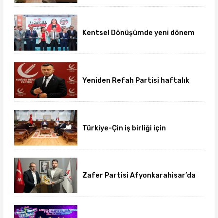
sürdürüyor
Kentsel Dönüşümde yeni dönem
başladı
Yeniden Refah Partisi haftalık
basın açıklamasını yayımladı
Türkiye-Çin iş birliği için
üniversite-dernek buluşması
gerçekleşti
Zafer Partisi Afyonkarahisar’da
yeni dönem başladı