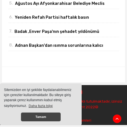
5.
Ağustos Ayı Afyonkarahisar Belediye Meclis
toplantısı gerçekleşti
6.
Yeniden Refah Partisi haftalık basın
açıklamasını yayımladı
7.
Badak ,Enver Paşa'nın şehadet yıldönümü
sebebiyle bir mesajı yayımladı
8.
Adnan Başkan'dan ısınma sorunlarına kalıcı
çözümler
Sitemizden en iyi şekilde faydalanabilmeniz
için çerezler kullanılmaktadır. Bu siteye giriş
yaparak çerez kullanımını kabul etmiş
Sitemizde bulunan içeriklerin tüm hakları saklı tutulmaktadır, izinsiz
sayılıyorsunuz.
Daha fazla bilgi
içerikler kullanılamaz. Copyright 2022©
Tamam
Haber Yazılımı:
Haber Sistemleri