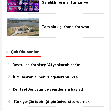
Sandıklı Termal Turizm ve
Gurbetçi Festivali başlıyor
Tam bin kişi Kamp Karavan
Festivalinde buluştu
Çok Okunanlar
1.
Beytullah Karataş: "Afyonkarahisar'ın
yanındayız!"
2.
İGM Başkanı Siper: "Engelleri birlikte
azaltıyoruz."
3.
Kentsel Dönüşümde yeni dönem başladı
4.
Türkiye-Çin iş birliği için üniversite-dernek
buluşması gerçekleşti