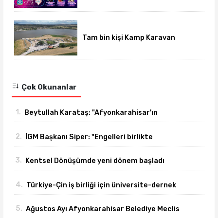
Tam bin kişi Kamp Karavan
Festivalinde buluştu
Çok Okunanlar
1.
Beytullah Karataş: "Afyonkarahisar'ın
yanındayız!"
2.
İGM Başkanı Siper: "Engelleri birlikte
azaltıyoruz."
3.
Kentsel Dönüşümde yeni dönem başladı
4.
Türkiye-Çin iş birliği için üniversite-dernek
buluşması gerçekleşti
5.
Ağustos Ayı Afyonkarahisar Belediye Meclis