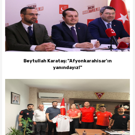
Beytullah Karataş: "Afyonkarahisar'ın
yanındayız!"