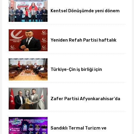
Kentsel Dönüşümde yeni dönem
başladı
Yeniden Refah Partisi haftalık
basın açıklamasını yayımladı
Türkiye-Çin iş birliği için
üniversite-dernek buluşması
gerçekleşti
Zafer Partisi Afyonkarahisar’da
yeni dönem başladı
Sandıklı Termal Turizm ve
Gurbetçi Festivali başlıyor