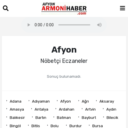
Afyon
Nöbetçi Eczaneler
Sonuç bulunamadı.
Adana
Adıyaman
Afyon
Ağrı
Aksaray
Amasya
Antalya
Ardahan
Artvin
Aydın
Balıkesir
Bartın
Batman
Bayburt
Bilecik
Bingöl
Bitlis
Bolu
Burdur
Bursa