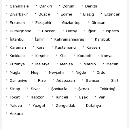
Çanakkale
Çankırı
Çorum
Denizli
Diyarbakır
Düzce
Edirne
Elazığ
Erzincan
Erzurum
Eskişehir
Gaziantep
Giresun
Gümüşhane
Hakkari
Hatay
Iğdır
Isparta
İstanbul
İzmir
Kahramanmaraş
Karabük
Karaman
Kars
Kastamonu
Kayseri
Kırıkkale
Kırşehir
Kilis
Kocaeli
Konya
Kütahya
Malatya
Manisa
Mardin
Mersin
Muğla
Muş
Nevşehir
Niğde
Ordu
Osmaniye
Rize
Adapazarı
Samsun
Siirt
Sinop
Sivas
Şanlıurfa
Şırnak
Tekirdağ
Tokat
Trabzon
Tunceli
Uşak
Van
Yalova
Yozgat
Zonguldak
Kütahya
Ankara