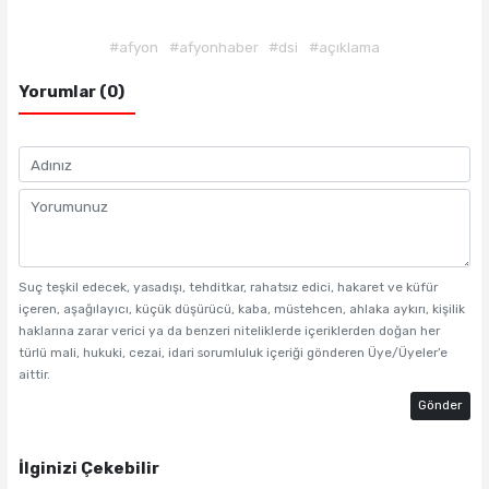
#afyon
#afyonhaber
#dsi
#açıklama
Yorumlar (0)
Suç teşkil edecek, yasadışı, tehditkar, rahatsız edici, hakaret ve küfür
içeren, aşağılayıcı, küçük düşürücü, kaba, müstehcen, ahlaka aykırı, kişilik
haklarına zarar verici ya da benzeri niteliklerde içeriklerden doğan her
türlü mali, hukuki, cezai, idari sorumluluk içeriği gönderen Üye/Üyeler’e
aittir.
Gönder
İlginizi Çekebilir