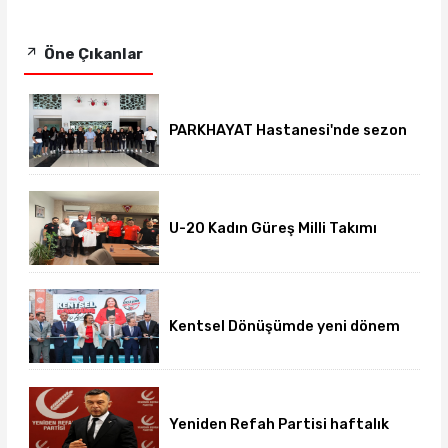
Öne Çıkanlar
PARKHAYAT Hastanesi'nde sezon
öncesi sağlık kontrolleri
tamamlandı
U-20 Kadın Güreş Milli Takımı
hazırlıklarını Afyon'da
sürdürüyor
Kentsel Dönüşümde yeni dönem
başladı
Yeniden Refah Partisi haftalık
basın açıklamasını yayımladı