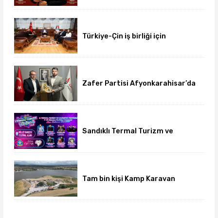
Türkiye-Çin iş birliği için
üniversite-dernek buluşması
gerçekleşti
Zafer Partisi Afyonkarahisar’da
yeni dönem başladı
Sandıklı Termal Turizm ve
Gurbetçi Festivali başlıyor
Tam bin kişi Kamp Karavan
Festivalinde buluştu