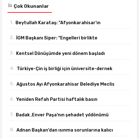
Çok Okunanlar
1.
Beytullah Karataş: "Afyonkarahisar'ın
yanındayız!"
2.
İGM Başkanı Siper: "Engelleri birlikte
azaltıyoruz."
3.
Kentsel Dönüşümde yeni dönem başladı
4.
Türkiye-Çin iş birliği için üniversite-dernek
buluşması gerçekleşti
5.
Ağustos Ayı Afyonkarahisar Belediye Meclis
toplantısı gerçekleşti
6.
Yeniden Refah Partisi haftalık basın
açıklamasını yayımladı
7.
Badak ,Enver Paşa'nın şehadet yıldönümü
sebebiyle bir mesajı yayımladı
8.
Adnan Başkan'dan ısınma sorunlarına kalıcı
çözümler