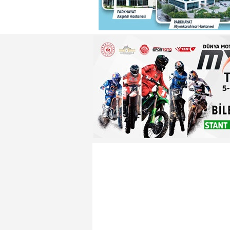
22:29 - Adnan Başkan'dan ısın
22:26 - Badak ,Enver Paşa'nın
22:21 - Yeniden Refah Partisi 
23:08 - PARKHAYAT Hastanesi'