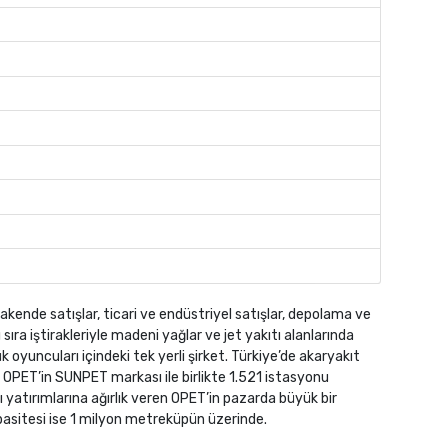
kende satışlar, ticari ve endüstriyel satışlar, depolama ve
 sıra iştirakleriyle madeni yağlar ve jet yakıtı alanlarında
 oyuncuları içindeki tek yerli şirket. Türkiye’de akaryakıt
n OPET’in SUNPET markası ile birlikte 1.521 istasyonu
 yatırımlarına ağırlık veren OPET’in pazarda büyük bir
asitesi ise 1 milyon metreküpün üzerinde.