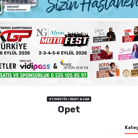
ma sorunlarına kalıcı çözümler
 şehadet yıldönümü sebebiyle bir mesajı yayımladı
haftalık basın açıklamasını yayımladı
nde sezon öncesi sağlık kontrolleri tamamlandı
OTOMOTIV / RENT A CAR
Opet
Kateg