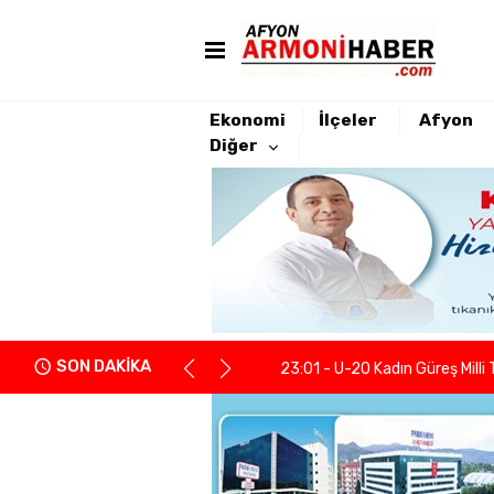
Ekonomi
İlçeler
Afyon
Diğer
22:21 - Yeniden Refah Partisi 
23:08 - PARKHAYAT Hastanesi'
23:04 - Afyonkarahisarlı berb
SON DAKİKA
23:01 - U-20 Kadın Güreş Milli 
22:55 - İGM Başkanı Siper: "Enge
22:37 - Kentsel Dönüşümde y