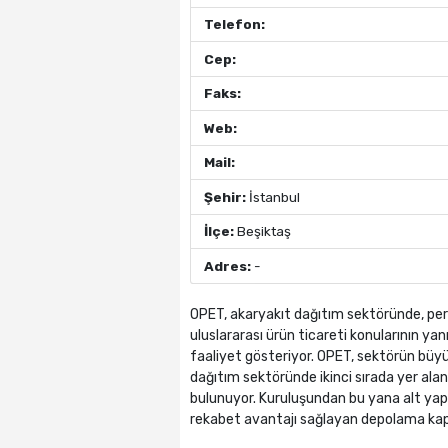
Telefon:
Cep:
Faks:
Web:
Mail:
Şehir:
İstanbul
İlçe:
Beşiktaş
Adres:
-
OPET, akaryakıt dağıtım sektöründe, pera
uluslararası ürün ticareti konularının yanı
faaliyet gösteriyor. OPET, sektörün büyük
dağıtım sektöründe ikinci sırada yer ala
bulunuyor. Kuruluşundan bu yana alt yapı
rekabet avantajı sağlayan depolama kap