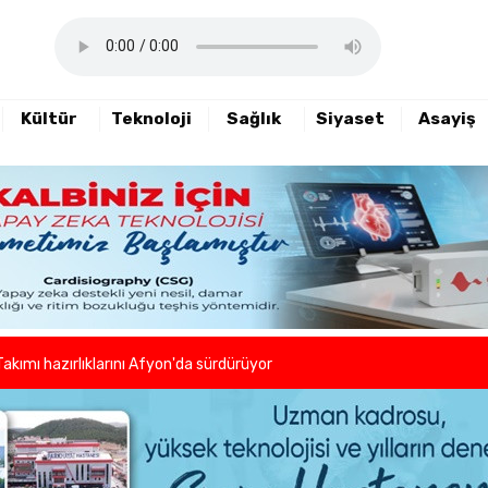
Kültür
Teknoloji
Sağlık
Siyaset
Asayiş
haftalık basın açıklamasını yayımladı
nde sezon öncesi sağlık kontrolleri tamamlandı
er ve kuaförlerden anlamlı hareket
Takımı hazırlıklarını Afyon'da sürdürüyor
lleri birlikte azaltıyoruz."
eni dönem başladı