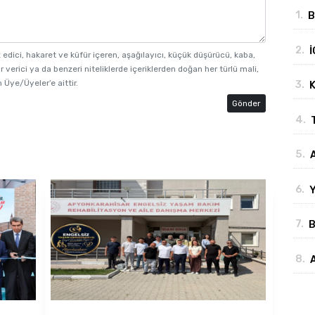
1.
B
"
2.
İ
z edici, hakaret ve küfür içeren, aşağılayıcı, küçük düşürücü, kaba,
b
r verici ya da benzeri niteliklerde içeriklerden doğan her türlü mali,
3.
 Üye/Üyeler’e aittir.
K
d
Gönder
4.
5.
B
6.
Y
b
7.
B
y
8.
y