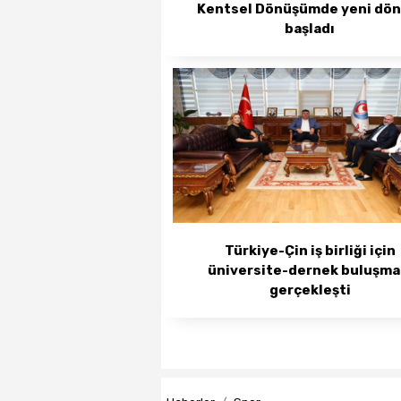
Kentsel Dönüşümde yeni dö
başladı
Türkiye-Çin iş birliği için
üniversite-dernek buluşma
gerçekleşti