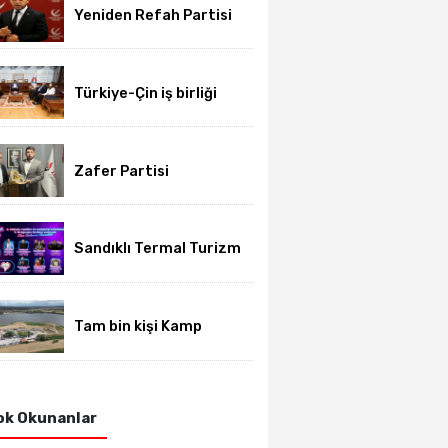
Yeniden Refah Partisi
haftalık basın
açıklamasını yayımladı
Türkiye-Çin iş birliği
için üniversite-dernek
buluşması gerçekleşti
Zafer Partisi
Afyonkarahisar’da yeni
dönem başladı
Sandıklı Termal Turizm
ve Gurbetçi Festivali
başlıyor
Tam bin kişi Kamp
Karavan Festivalinde
buluştu
k Okunanlar