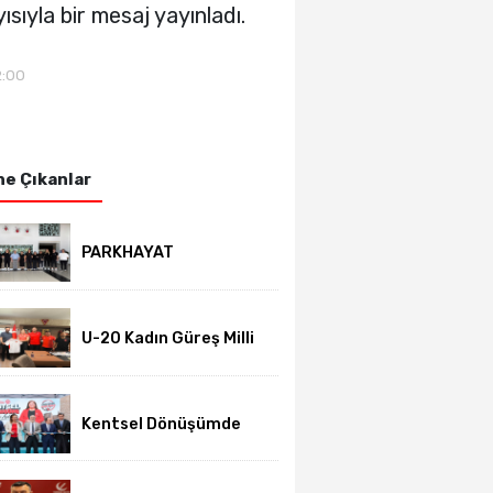
ıyla bir mesaj yayınladı.
2:00
e Çıkanlar
PARKHAYAT
Hastanesi'nde sezon
öncesi sağlık
kontrolleri
tamamlandı
U-20 Kadın Güreş Milli
Takımı hazırlıklarını
Afyon'da sürdürüyor
Kentsel Dönüşümde
yeni dönem başladı