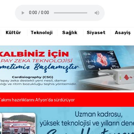
Kültür
Teknoloji
Sağlık
Siyaset
Asayiş
haftalık basın açıklamasını yayımladı
nde sezon öncesi sağlık kontrolleri tamamlandı
er ve kuaförlerden anlamlı hareket
Takımı hazırlıklarını Afyon'da sürdürüyor
lleri birlikte azaltıyoruz."
eni dönem başladı