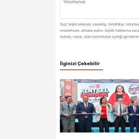
Suç teşkil edecek, yasadışı, tehditkar, rahatsı
müstehcen, ahlaka aykırı, kişilik haklarına zara
hukuki, cezai, idari sorumluluk içeriği gönderen
İlginizi Çekebilir