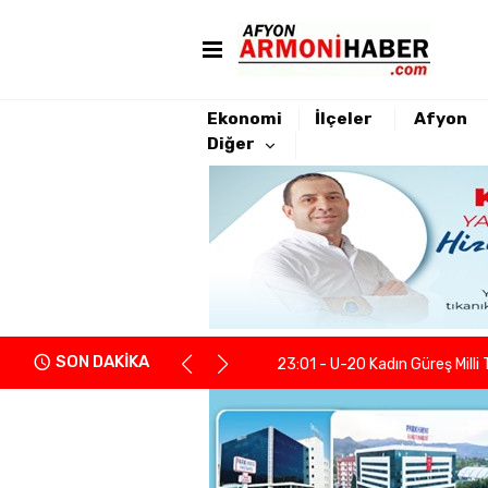
Ekonomi
İlçeler
Afyon
Diğer
22:21 - Yeniden Refah Partisi 
23:08 - PARKHAYAT Hastanesi'
23:04 - Afyonkarahisarlı berb
SON DAKİKA
23:01 - U-20 Kadın Güreş Milli 
22:55 - İGM Başkanı Siper: "Enge
22:37 - Kentsel Dönüşümde y