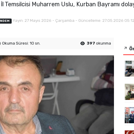
l Temsilcisi Muharrem Uslu, Kurban Bayramı dolayıs
Yayın: 27 Mayıs 2026 - Çarşamba - Güncelleme: 27.05.2026 05:1
NDEM
Okuma Süresi: 10 sn.
397
okunma
Ön