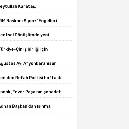
eytullah Karataş:
Afyonkarahisar'ın yanındayız!"
GM Başkanı Siper: "Engelleri
irlikte azaltıyoruz."
entsel Dönüşümde yeni
önem başladı
Türkiye-Çin iş birliği için
üniversite-dernek buluşması
Ağustos Ayı Afyonkarahisar
gerçekleşti
elediye Meclis toplantısı
eniden Refah Partisi haftalık
gerçekleşti
asın açıklamasını yayımladı
adak ,Enver Paşa'nın şehadet
ıldönümü sebebiyle bir mesajı
Adnan Başkan'dan ısınma
ayımladı
sorunlarına kalıcı çözümler