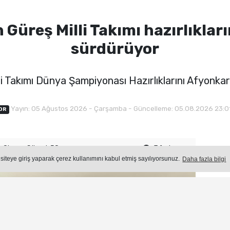
Güreş Milli Takımı hazırlıklar
sürdürüyor
i Takımı Dünya Şampiyonası Hazırlıklarını Afyonka
Yayın: 05 Ağustos 2026 - Çarşamba - Güncelleme: 05.08.2026 23:0
OR
Okuma Süresi: 50 sn.
56
okunma
Ön
 siteye giriş yaparak çerez kullanımını kabul etmiş sayılıyorsunuz.
Daha fazla bilgi