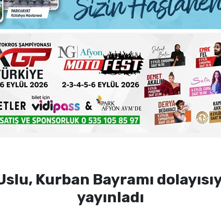
ma sorunlarına kalıcı çözümler
 şehadet yıldönümü sebebiyle bir mesajı yayımladı
haftalık basın açıklamasını yayımladı
nde sezon öncesi sağlık kontrolleri tamamlandı
lu, Kurban Bayramı dolayısıy
yayınladı