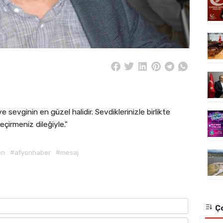
 sevginin en güzel halidir. Sevdiklerinizle birlikte
çirmeniz dileğiyle."
on
#afyonhaber
#mesaj
Ço