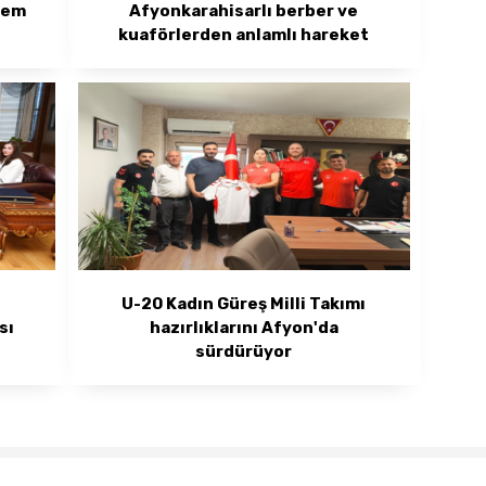
nem
Afyonkarahisarlı berber ve
kuaförlerden anlamlı hareket
U-20 Kadın Güreş Milli Takımı
sı
hazırlıklarını Afyon'da
sürdürüyor