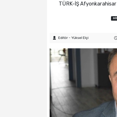
TÜRK-İŞ Afyonkarahisar İ
GÜ
Editör - Yüksel Elçi