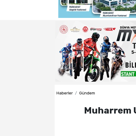
22:29 - Adnan Başkan'dan ısın
22:26 - Badak ,Enver Paşa'nın
22:21 - Yeniden Refah Partisi 
23:08 - PARKHAYAT Hastanesi'
Haberler
Gündem
Muharrem Us