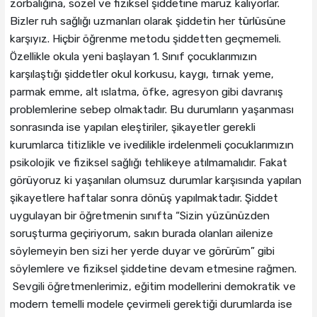
zorbalığına, sözel ve fiziksel şiddetine maruz kalıyorlar.
Bizler ruh sağlığı uzmanları olarak şiddetin her türlüsüne
karşıyız. Hiçbir öğrenme metodu şiddetten geçmemeli.
Özellikle okula yeni başlayan 1. Sınıf çocuklarımızın
karşılaştığı şiddetler okul korkusu, kaygı, tırnak yeme,
parmak emme, alt ıslatma, öfke, agresyon gibi davranış
problemlerine sebep olmaktadır. Bu durumların yaşanması
sonrasında ise yapılan eleştiriler, şikayetler gerekli
kurumlarca titizlikle ve ivedilikle irdelenmeli çocuklarımızın
psikolojik ve fiziksel sağlığı tehlikeye atılmamalıdır. Fakat
görüyoruz ki yaşanılan olumsuz durumlar karşısında yapılan
şikayetlere haftalar sonra dönüş yapılmaktadır. Şiddet
uygulayan bir öğretmenin sınıfta “Sizin yüzünüzden
soruşturma geçiriyorum, sakın burada olanları ailenize
söylemeyin ben sizi her yerde duyar ve görürüm” gibi
söylemlere ve fiziksel şiddetine devam etmesine rağmen.
Sevgili öğretmenlerimiz, eğitim modellerini demokratik ve
modern temelli modele çevirmeli gerektiği durumlarda ise