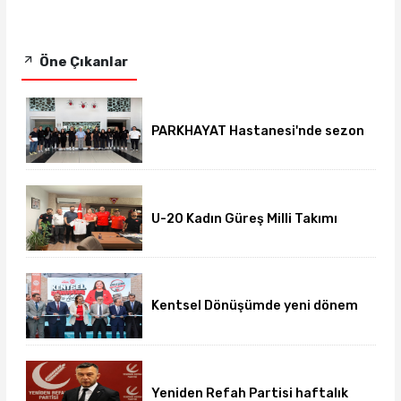
Öne Çıkanlar
PARKHAYAT Hastanesi'nde sezon
öncesi sağlık kontrolleri
tamamlandı
U-20 Kadın Güreş Milli Takımı
hazırlıklarını Afyon'da
sürdürüyor
Kentsel Dönüşümde yeni dönem
başladı
Yeniden Refah Partisi haftalık