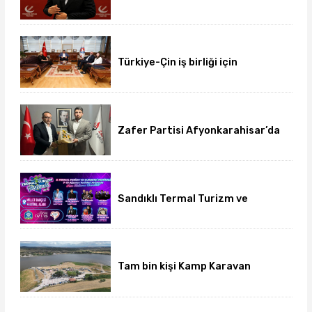
basın açıklamasını yayımladı
Türkiye-Çin iş birliği için
üniversite-dernek buluşması
gerçekleşti
Zafer Partisi Afyonkarahisar’da
yeni dönem başladı
Sandıklı Termal Turizm ve
Gurbetçi Festivali başlıyor
Tam bin kişi Kamp Karavan
Festivalinde buluştu