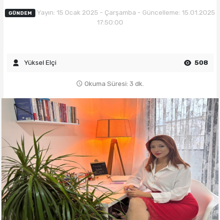
Yayın: 15 Ocak 2025 - Çarşamba - Güncelleme: 15.01.2025
GÜNDEM
17:50:00
Yüksel Elçi
508
Okuma Süresi: 3 dk.