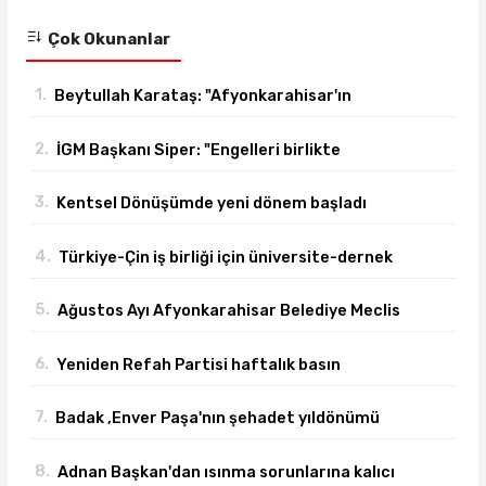
Çok Okunanlar
1.
Beytullah Karataş: "Afyonkarahisar'ın
yanındayız!"
2.
İGM Başkanı Siper: "Engelleri birlikte
azaltıyoruz."
3.
Kentsel Dönüşümde yeni dönem başladı
4.
Türkiye-Çin iş birliği için üniversite-dernek
buluşması gerçekleşti
5.
Ağustos Ayı Afyonkarahisar Belediye Meclis
toplantısı gerçekleşti
6.
Yeniden Refah Partisi haftalık basın
açıklamasını yayımladı
7.
Badak ,Enver Paşa'nın şehadet yıldönümü
sebebiyle bir mesajı yayımladı
8.
Adnan Başkan'dan ısınma sorunlarına kalıcı