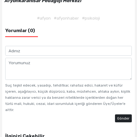
Afyonkarahisar Pedagoji Merkezi
#afyon
#afyonhaber
#psikoloji
Yorumlar (0)
Suç teşkil edecek, yasadışı, tehditkar, rahatsız edici, hakaret ve küfür
içeren, aşağılayıcı, küçük düşürücü, kaba, müstehcen, ahlaka aykırı, kişilik
haklarına zarar verici ya da benzeri niteliklerde içeriklerden doğan her
türlü mali, hukuki, cezai, idari sorumluluk içeriği gönderen Üye/Üyeler’e
aittir.
Gönder
İlginizi Çekebilir