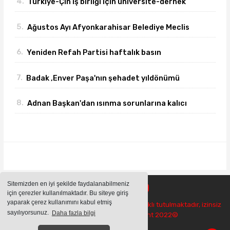
4.
Türkiye-Çin iş birliği için üniversite-dernek
buluşması gerçekleşti
5.
Ağustos Ayı Afyonkarahisar Belediye Meclis
toplantısı gerçekleşti
6.
Yeniden Refah Partisi haftalık basın
açıklamasını yayımladı
7.
Badak ,Enver Paşa'nın şehadet yıldönümü
sebebiyle bir mesajı yayımladı
8.
Adnan Başkan'dan ısınma sorunlarına kalıcı
çözümler
Sitemizden en iyi şekilde faydalanabilmeniz
için çerezler kullanılmaktadır. Bu siteye giriş
yaparak çerez kullanımını kabul etmiş
Sitemizde bulunan içeriklerin tüm hakları saklı tutulmaktadır, izinsiz
sayılıyorsunuz.
Daha fazla bilgi
içerikler kullanılamaz. Copyright 2022©