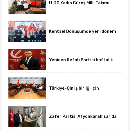
U-20 Kadın Güreş Milli Takımı
hazırlıklarını Afyon'da
sürdürüyor
Kentsel Dönüşümde yeni dönem
başladı
Yeniden Refah Partisi haftalık
basın açıklamasını yayımladı
Türkiye-Çin iş birliği için
üniversite-dernek buluşması
gerçekleşti
Zafer Partisi Afyonkarahisar’da
yeni dönem başladı