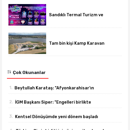
Sandıklı Termal Turizm ve
Gurbetçi Festivali başlıyor
Tam bin kişi Kamp Karavan
Festivalinde buluştu
Çok Okunanlar
1.
Beytullah Karataş: "Afyonkarahisar'ın
yanındayız!"
2.
İGM Başkanı Siper: "Engelleri birlikte
azaltıyoruz."
3.
Kentsel Dönüşümde yeni dönem başladı