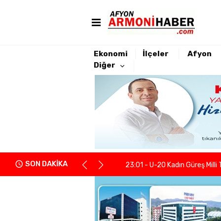
Ekonomi
İlçeler
Afyon
Diğer
22:21 - Yeniden Refah Partisi 
23:08 - PARKHAYAT Hastanesi'
23:04 - Afyonkarahisarlı berb
SON DAKİKA
23:01 - U-20 Kadın Güreş Milli 
22:55 - İGM Başkanı Siper: "Enge
22:37 - Kentsel Dönüşümde y