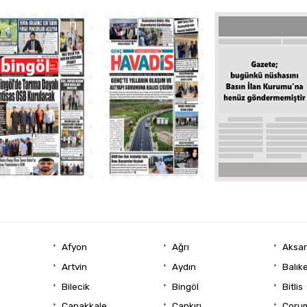
Afyon
Ağrı
Aksa
Artvin
Aydın
Balıke
Bilecik
Bingöl
Bitlis
Çanakkale
Çankırı
Çoru