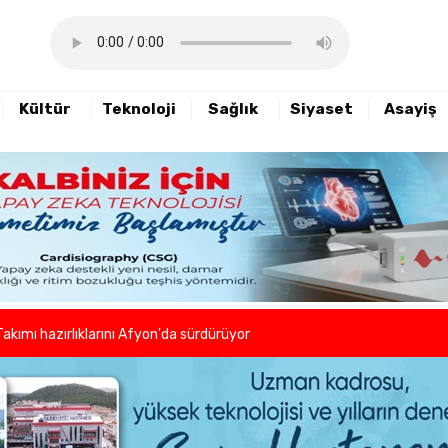
Kültür
Teknoloji
Sağlık
Siyaset
Asayiş
haftalık basın açıklamasını yayımladı
nde sezon öncesi sağlık kontrolleri tamamlandı
er ve kuaförlerden anlamlı hareket
Takımı hazırlıklarını Afyon'da sürdürüyor
lleri birlikte azaltıyoruz."
eni dönem başladı