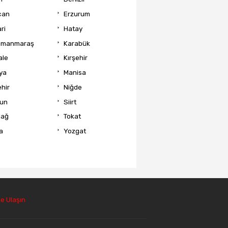
can
Erzurum
ri
Hatay
amanmaraş
Karabük
ale
Kırşehir
ya
Manisa
hir
Niğde
un
Siirt
dağ
Tokat
a
Yozgat
e Ulaşın