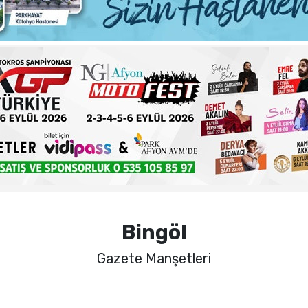
ma sorunlarına kalıcı çözümler
 şehadet yıldönümü sebebiyle bir mesajı yayımladı
haftalık basın açıklamasını yayımladı
nde sezon öncesi sağlık kontrolleri tamamlandı
Bingöl
Gazete Manşetleri