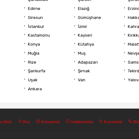
Edirne
Elazığ
Erzin
Giresun
Gümüşhane
Hakka
İstanbul
İzmir
Kahr
Kastamonu
Kayseri
Kırıkk
Konya
Kütahya
Malat
Muğla
Muş
Nevşe
Rize
Adapazarı
Sams
Şanlıurfa
Şırnak
Tekir
Uşak
Van
Yalov
Ankara
e Ekle
Rss
Künyemiz
Hakkımızda
Kurumsal
Biz