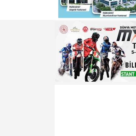
22:29 - Adnan Başkan'dan ısın
22:26 - Badak ,Enver Paşa'nın
22:21 - Yeniden Refah Partisi 
23:08 - PARKHAYAT Hastanesi'