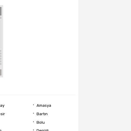
ray
Amasya
sir
Bartın
Bolu
m
Denizli