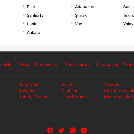
Rize
Adapazarı
Sams
Şanlıurfa
Şırnak
Tekir
Uşak
Van
Yalov
Ankara
e Ekle
Rss
Künyemiz
Hakkımızda
Kurumsal
Biz
Fotoğraflar
Videolar
Yazarlar
Anketler
Sayfalar
Gazete Manşetle
Nöbetçi Eczane
Hava Durumu
Namaz Vakitleri