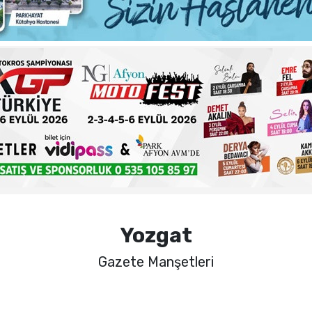
ma sorunlarına kalıcı çözümler
 şehadet yıldönümü sebebiyle bir mesajı yayımladı
haftalık basın açıklamasını yayımladı
nde sezon öncesi sağlık kontrolleri tamamlandı
Yozgat
Gazete Manşetleri