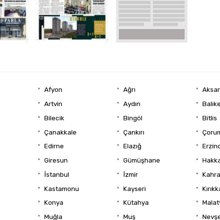
Afyon
Ağrı
Aksa
Artvin
Aydın
Balıke
Bilecik
Bingöl
Bitlis
Çanakkale
Çankırı
Çoru
Edirne
Elazığ
Erzin
Giresun
Gümüşhane
Hakka
İstanbul
İzmir
Kahr
Kastamonu
Kayseri
Kırıkk
Konya
Kütahya
Malat
Muğla
Muş
Nevşe