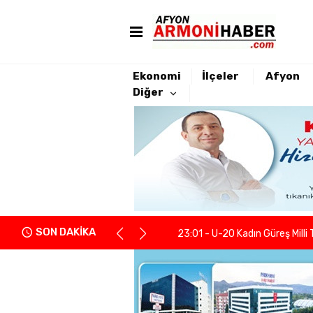
Ekonomi
İlçeler
Afyon
Diğer
22:21 - Yeniden Refah Partisi 
23:08 - PARKHAYAT Hastanesi'
23:04 - Afyonkarahisarlı berb
SON DAKİKA
23:01 - U-20 Kadın Güreş Milli 
22:55 - İGM Başkanı Siper: "Enge
22:37 - Kentsel Dönüşümde y