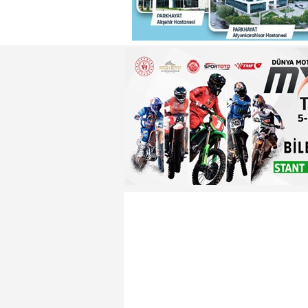
22:29 - Adnan Başkan'dan ısın
22:26 - Badak ,Enver Paşa'nın
22:21 - Yeniden Refah Partisi 
23:08 - PARKHAYAT Hastanesi'