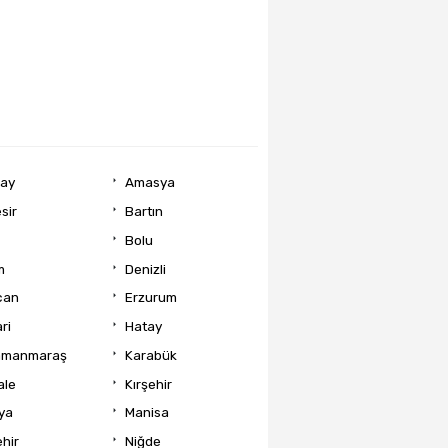
ray
Amasya
sir
Bartın
Bolu
m
Denizli
can
Erzurum
ri
Hatay
amanmaraş
Karabük
ale
Kırşehir
ya
Manisa
hir
Niğde