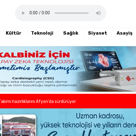
Kültür
Teknoloji
Sağlık
Siyaset
Asayiş
haftalık basın açıklamasını yayımladı
nde sezon öncesi sağlık kontrolleri tamamlandı
er ve kuaförlerden anlamlı hareket
Takımı hazırlıklarını Afyon'da sürdürüyor
lleri birlikte azaltıyoruz."
eni dönem başladı