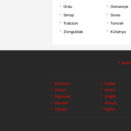
Ordu
Osmaniye
Sinop
Sivas
Trabzon
Tunceli
Zonguldak
Kütahya
Siten
Ekonomi
İlçeler
Afyon
Kültür
Teknoloji
Sağlık
Siyaset
Asayiş
Yaşam
Eğitim