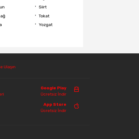
un
Siirt
dağ
Tokat
a
Yozgat
e Ulaşın
Google Play
ri
Ücretsiz İndir
App Store
Ücretsiz İndir