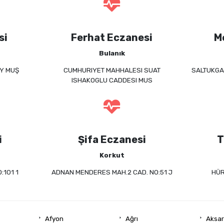
si
Ferhat Eczanesi
M
Bulanık
ÖY MUŞ
CUMHURIYET MAHHALESI SUAT
SALTUKGAZ
ISHAKOGLU CADDESI MUS
i
Şifa Eczanesi
T
Korkut
101 1
ADNAN MENDERES MAH.2 CAD. NO:51 J
HÜR
Afyon
Ağrı
Aksa