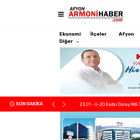
Ekonomi
İlçeler
Afyon
Diğer
22:21 - Yeniden Refah Partisi 
23:08 - PARKHAYAT Hastanesi'
23:04 - Afyonkarahisarlı berb
SON DAKİKA
23:01 - U-20 Kadın Güreş Milli 
22:55 - İGM Başkanı Siper: "Enge
22:37 - Kentsel Dönüşümde y