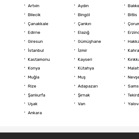
Artvin
Aydın
Balıke
Bilecik
Bingöl
Bitlis
Çanakkale
Çankırı
Çoru
Edirne
Elazığ
Erzin
Giresun
Gümüşhane
Hakka
İstanbul
İzmir
Kahr
Kastamonu
Kayseri
Kırıkk
Konya
Kütahya
Malat
Muğla
Muş
Nevşe
Rize
Adapazarı
Sams
Şanlıurfa
Şırnak
Tekir
Uşak
Van
Yalov
Ankara