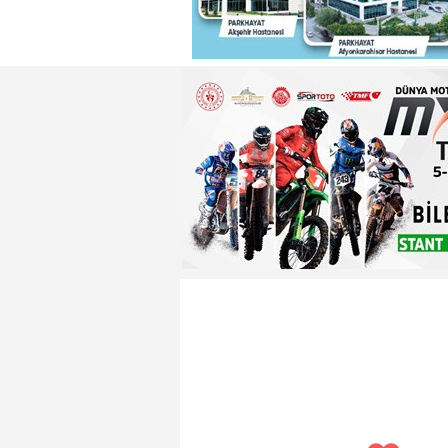
22:29 - Adnan Başkan'dan ısın
22:26 - Badak ,Enver Paşa'nın
22:21 - Yeniden Refah Partisi 
23:08 - PARKHAYAT Hastanesi'