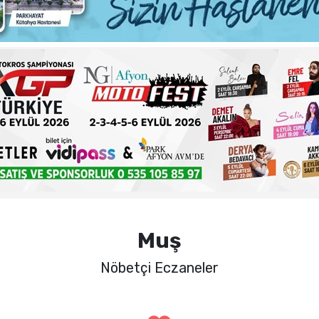
ma sorunlarına kalıcı çözümler
 şehadet yıldönümü sebebiyle bir mesajı yayımladı
haftalık basın açıklamasını yayımladı
nde sezon öncesi sağlık kontrolleri tamamlandı
Muş
Nöbetçi Eczaneler