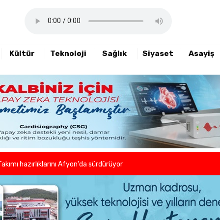
Kültür
Teknoloji
Sağlık
Siyaset
Asayiş
haftalık basın açıklamasını yayımladı
nde sezon öncesi sağlık kontrolleri tamamlandı
er ve kuaförlerden anlamlı hareket
Takımı hazırlıklarını Afyon'da sürdürüyor
lleri birlikte azaltıyoruz."
eni dönem başladı