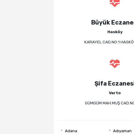
Büyük Eczane
Hasköy
KARAYEL CAD.NO:1 HASK
Şifa Eczanes
Varto
GÜMGÜM MAH.MUŞ CAD.NO:
Adana
Adıyaman