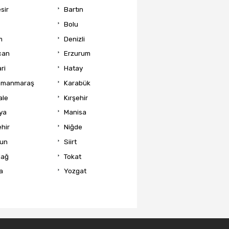
sir
Bartın
Bolu
m
Denizli
can
Erzurum
ri
Hatay
amanmaraş
Karabük
ale
Kırşehir
ya
Manisa
hir
Niğde
un
Siirt
dağ
Tokat
a
Yozgat