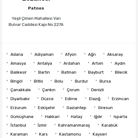
Patnos
Yeşil Çimen Mahallesi Van
Bulvar Caddesi Kapı No:227A
Adana
Adıyaman
Afyon
Ağrı
Aksaray
Amasya
Antalya
Ardahan
Artvin
Aydın
Balıkesir
Bartın
Batman
Bayburt
Bilecik
Bingöl
Bitlis
Bolu
Burdur
Bursa
Çanakkale
Çankırı
Çorum
Denizli
Diyarbakır
Düzce
Edirne
Elazığ
Erzincan
Erzurum
Eskişehir
Gaziantep
Giresun
Gümüşhane
Hakkari
Hatay
Iğdır
Isparta
İstanbul
İzmir
Kahramanmaraş
Karabük
Karaman
Kars
Kastamonu
Kayseri