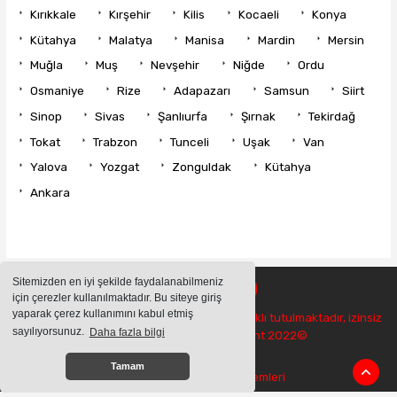
Kırıkkale
Kırşehir
Kilis
Kocaeli
Konya
Kütahya
Malatya
Manisa
Mardin
Mersin
Muğla
Muş
Nevşehir
Niğde
Ordu
Osmaniye
Rize
Adapazarı
Samsun
Siirt
Sinop
Sivas
Şanlıurfa
Şırnak
Tekirdağ
Tokat
Trabzon
Tunceli
Uşak
Van
Yalova
Yozgat
Zonguldak
Kütahya
Ankara
Sitemizden en iyi şekilde faydalanabilmeniz
için çerezler kullanılmaktadır. Bu siteye giriş
yaparak çerez kullanımını kabul etmiş
Sitemizde bulunan içeriklerin tüm hakları saklı tutulmaktadır, izinsiz
sayılıyorsunuz.
Daha fazla bilgi
içerikler kullanılamaz. Copyright 2022©
Tamam
Haber Yazılımı:
Haber Sistemleri