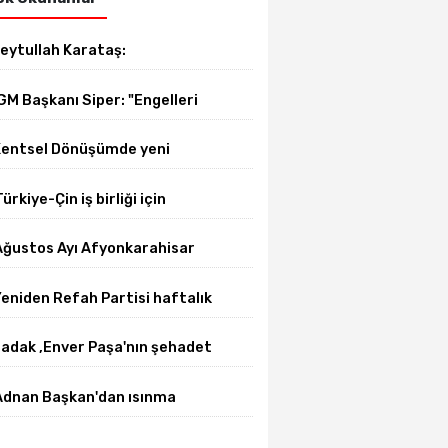
eytullah Karataş:
Afyonkarahisar'ın yanındayız!"
GM Başkanı Siper: "Engelleri
irlikte azaltıyoruz."
entsel Dönüşümde yeni
önem başladı
Türkiye-Çin iş birliği için
üniversite-dernek buluşması
Ağustos Ayı Afyonkarahisar
gerçekleşti
elediye Meclis toplantısı
eniden Refah Partisi haftalık
gerçekleşti
asın açıklamasını yayımladı
adak ,Enver Paşa'nın şehadet
ıldönümü sebebiyle bir mesajı
Adnan Başkan'dan ısınma
ayımladı
sorunlarına kalıcı çözümler