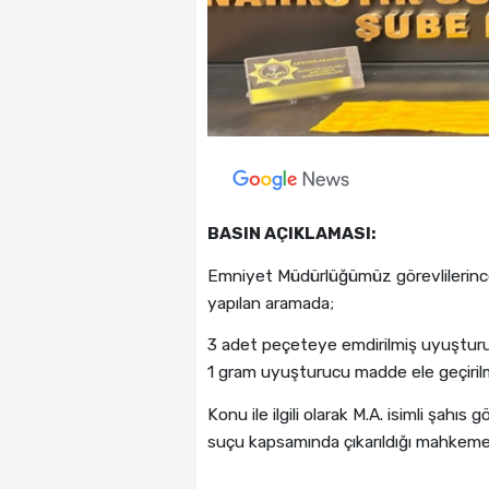
BASIN AÇIKLAMASI:
Emniyet Müdürlüğümüz görevlilerince
yapılan aramada;
3 adet peçeteye emdirilmiş uyuştur
1 gram uyuşturucu madde ele geçirilmi
Konu ile ilgili olarak M.A. isimli şah
suçu kapsamında çıkarıldığı mahkem