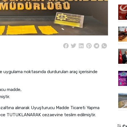
 uygulama noktasında durdurulan araç içerisinde
ucu madde,
ştir.
ıs gözaltına alınarak Uyuşturucu Madde Ticareti Yapma
ece TUTUKLANARAK cezaevine teslim edilmiştir.
Ço