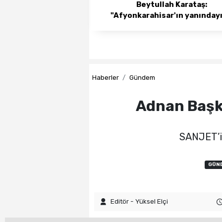
Beytullah Karataş:
"Afyonkarahisar'ın yanındayı
Haberler
Gündem
Adnan Başka
SANJET’in
GÜN
Editör - Yüksel Elçi