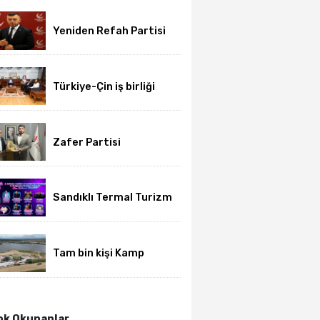
Yeniden Refah Partisi
haftalık basın
açıklamasını yayımladı
Türkiye-Çin iş birliği
için üniversite-dernek
buluşması gerçekleşti
Zafer Partisi
Afyonkarahisar’da yeni
dönem başladı
Sandıklı Termal Turizm
ve Gurbetçi Festivali
başlıyor
Tam bin kişi Kamp
Karavan Festivalinde
buluştu
k Okunanlar