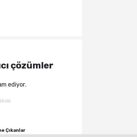
ıcı çözümler
am ediyor.
:29:00
e Çıkanlar