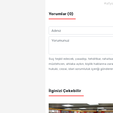
#afy
Yorumlar (0)
Suç teşkil edecek, yasadışı, tehditkar, rahatsı
müstehcen, ahlaka aykırı, kişilik haklarına zara
hukuki, cezai, idari sorumluluk içeriği gönderen
İlginizi Çekebilir