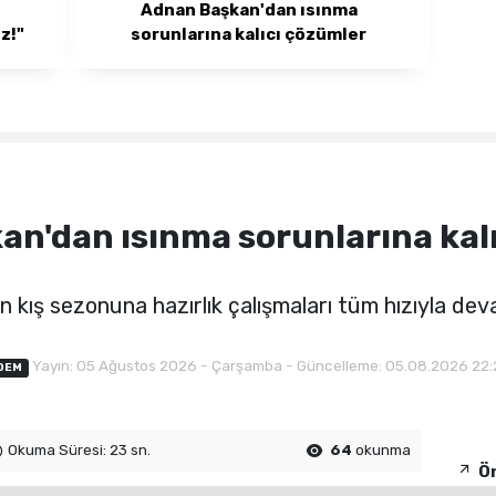
Adnan Başkan'dan ısınma
z!"
sorunlarına kalıcı çözümler
n'dan ısınma sorunlarına kal
 kış sezonuna hazırlık çalışmaları tüm hızıyla dev
Yayın: 05 Ağustos 2026 - Çarşamba - Güncelleme: 05.08.2026 22
DEM
Okuma Süresi: 23 sn.
64
okunma
Ön