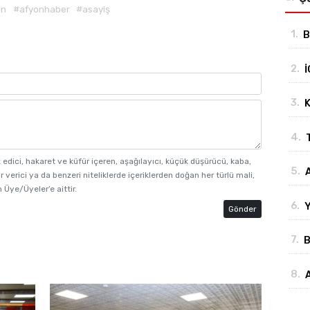
on
#afyonhaber
#asayiş
1.
B
"
2.
İ
b
3.
K
d
4.
z edici, hakaret ve küfür içeren, aşağılayıcı, küçük düşürücü, kaba,
5.
r verici ya da benzeri niteliklerde içeriklerden doğan her türlü mali,
B
 Üye/Üyeler’e aittir.
6.
Y
Gönder
b
7.
B
y
8.
y