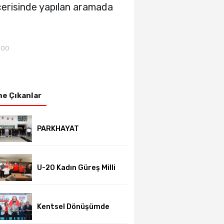
erisinde yapılan aramada
:00
e Çıkanlar
PARKHAYAT
Hastanesi'nde sezon
öncesi sağlık
kontrolleri
tamamlandı
U-20 Kadın Güreş Milli
Takımı hazırlıklarını
Afyon'da sürdürüyor
Kentsel Dönüşümde
yeni dönem başladı