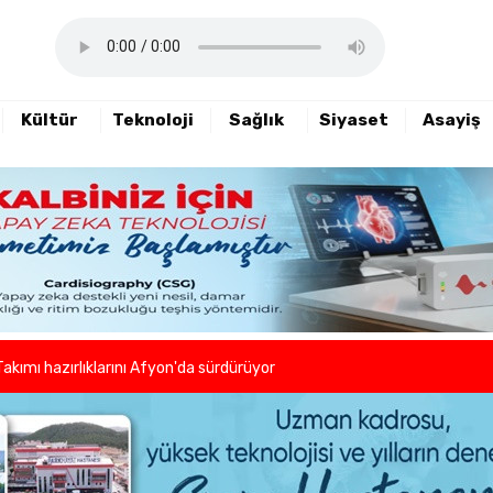
Kültür
Teknoloji
Sağlık
Siyaset
Asayiş
haftalık basın açıklamasını yayımladı
nde sezon öncesi sağlık kontrolleri tamamlandı
er ve kuaförlerden anlamlı hareket
Takımı hazırlıklarını Afyon'da sürdürüyor
lleri birlikte azaltıyoruz."
eni dönem başladı