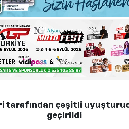
ma sorunlarına kalıcı çözümler
 şehadet yıldönümü sebebiyle bir mesajı yayımladı
haftalık basın açıklamasını yayımladı
nde sezon öncesi sağlık kontrolleri tamamlandı
i tarafından çeşitli uyuşturu
geçirildi