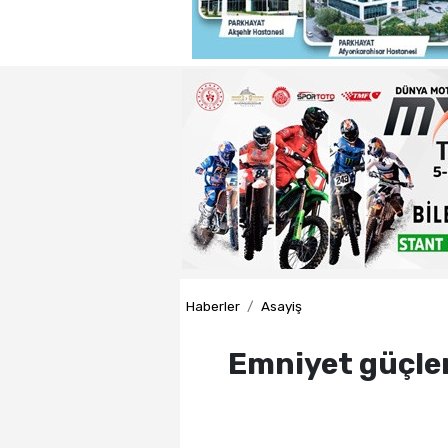
22:29 - Adnan Başkan'dan ısın
22:26 - Badak ,Enver Paşa'nın
22:21 - Yeniden Refah Partisi 
23:08 - PARKHAYAT Hastanesi'
Haberler
Asayiş
Emniyet güçler