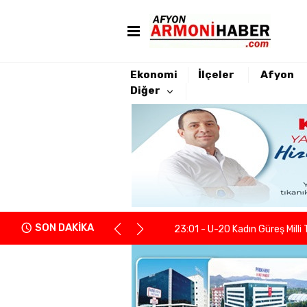
Ekonomi
İlçeler
Afyon
Diğer
22:21 - Yeniden Refah Partisi 
23:08 - PARKHAYAT Hastanesi'
23:04 - Afyonkarahisarlı berb
SON DAKİKA
23:01 - U-20 Kadın Güreş Milli 
22:55 - İGM Başkanı Siper: "Enge
22:37 - Kentsel Dönüşümde y