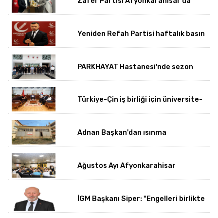
Zafer Partisi Afyonkarahisar’da
yeni dönem başladı
Yeniden Refah Partisi haftalık basın
açıklamasını yayımladı
PARKHAYAT Hastanesi'nde sezon
öncesi sağlık kontrolleri
tamamlandı
Türkiye-Çin iş birliği için üniversite-
dernek buluşması gerçekleşti
Adnan Başkan'dan ısınma
sorunlarına kalıcı çözümler
Ağustos Ayı Afyonkarahisar
Belediye Meclis toplantısı
gerçekleşti
İGM Başkanı Siper: "Engelleri birlikte
azaltıyoruz."