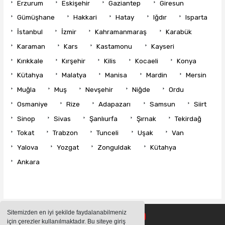
Erzurum
Eskişehir
Gaziantep
Giresun
Gümüşhane
Hakkari
Hatay
Iğdır
Isparta
İstanbul
İzmir
Kahramanmaraş
Karabük
Karaman
Kars
Kastamonu
Kayseri
Kırıkkale
Kırşehir
Kilis
Kocaeli
Konya
Kütahya
Malatya
Manisa
Mardin
Mersin
Muğla
Muş
Nevşehir
Niğde
Ordu
Osmaniye
Rize
Adapazarı
Samsun
Siirt
Sinop
Sivas
Şanlıurfa
Şırnak
Tekirdağ
Tokat
Trabzon
Tunceli
Uşak
Van
Yalova
Yozgat
Zonguldak
Kütahya
Ankara
Sitemizden en iyi şekilde faydalanabilmeniz
için çerezler kullanılmaktadır. Bu siteye giriş