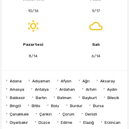
10/16
9/17
Pazartesi
Salı
8/14
6/14
Adana
Adıyaman
Afyon
Ağrı
Aksaray
Amasya
Antalya
Ardahan
Artvin
Aydın
Balıkesir
Bartın
Batman
Bayburt
Bilecik
Bingöl
Bitlis
Bolu
Burdur
Bursa
Çanakkale
Çankırı
Çorum
Denizli
Diyarbakır
Düzce
Edirne
Elazığ
Erzincan