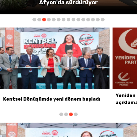
azaltıyoruz."
Yeniden Refah Partisi haftalık basın
aşladı
açıklamasını yayımladı