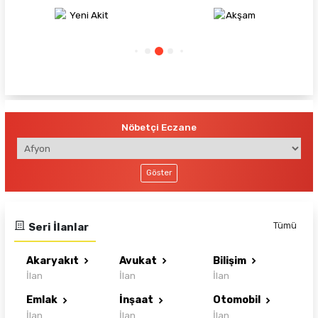
Yeni Akit
Akşam
Nöbetçi Eczane
Göster
Tümü
Seri İlanlar
Akaryakıt
Avukat
Bilişim
İlan
İlan
İlan
Emlak
İnşaat
Otomobil
İlan
İlan
İlan