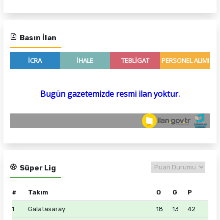
Basın İlan
Süper Lig
#
Takım
O
G
P
1
Galatasaray
18
13
42