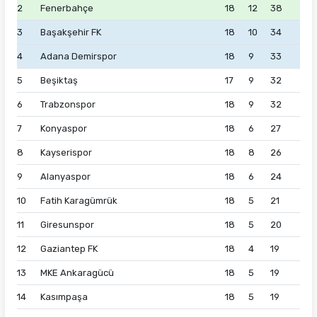
2
Fenerbahçe
18
12
38
3
Başakşehir FK
18
10
34
4
Adana Demirspor
18
9
33
5
Beşiktaş
17
9
32
6
Trabzonspor
18
9
32
7
Konyaspor
18
6
27
8
Kayserispor
18
8
26
9
Alanyaspor
18
6
24
10
Fatih Karagümrük
18
5
21
11
Giresunspor
18
5
20
12
Gaziantep FK
18
4
19
13
MKE Ankaragücü
18
5
19
14
Kasımpaşa
18
5
19