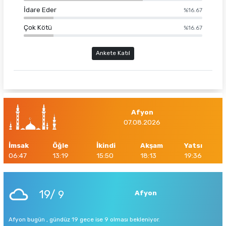
İdare Eder
%16.67
Çok Kötü
%16.67
Ankete Katıl
Afyon
07.08.2026
İmsak
Öğle
İkindi
Akşam
Yatsı
06:47
13:19
15:50
18:13
19:36
19/
9
Afyon
Afyon bugün , gündüz 19 gece ise 9 olması bekleniyor.