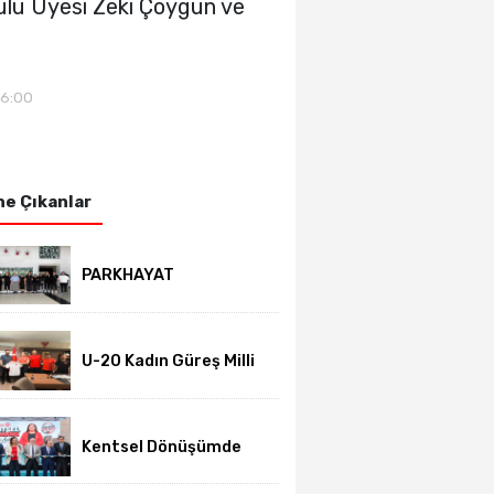
rulu Üyesi Zeki Çöygün ve
16:00
e Çıkanlar
PARKHAYAT
Hastanesi'nde sezon
öncesi sağlık
kontrolleri
tamamlandı
U-20 Kadın Güreş Milli
Takımı hazırlıklarını
Afyon'da sürdürüyor
Kentsel Dönüşümde
yeni dönem başladı