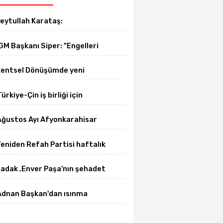
eytullah Karataş:
Afyonkarahisar'ın yanındayız!"
GM Başkanı Siper: "Engelleri
irlikte azaltıyoruz."
entsel Dönüşümde yeni
önem başladı
Türkiye-Çin iş birliği için
üniversite-dernek buluşması
Ağustos Ayı Afyonkarahisar
gerçekleşti
elediye Meclis toplantısı
eniden Refah Partisi haftalık
gerçekleşti
asın açıklamasını yayımladı
adak ,Enver Paşa'nın şehadet
ıldönümü sebebiyle bir mesajı
Adnan Başkan'dan ısınma
ayımladı
sorunlarına kalıcı çözümler