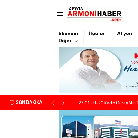
Ekonomi
İlçeler
Afyon
Diğer
22:21 - Yeniden Refah Partisi 
23:08 - PARKHAYAT Hastanesi'
23:04 - Afyonkarahisarlı berb
SON DAKİKA
23:01 - U-20 Kadın Güreş Milli 
22:55 - İGM Başkanı Siper: "Enge
22:37 - Kentsel Dönüşümde y