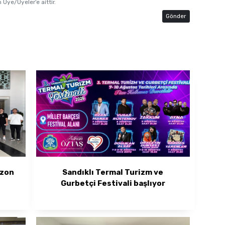
 Üye/Üyeler’e aittir.
Gönder
ezon
Sandıklı Termal Turizm ve
Gurbetçi Festivali başlıyor