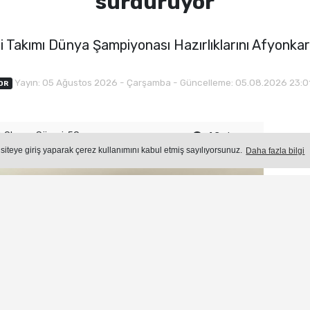
sürdürüyor
i Takımı Dünya Şampiyonası Hazırlıklarını Afyonka
Yayın: 05 Ağustos 2026 - Çarşamba - Güncelleme: 05.08.2026 23:0
OR
Okuma Süresi: 50 sn.
60
okunma
Ön
 siteye giriş yaparak çerez kullanımını kabul etmiş sayılıyorsunuz.
Daha fazla bilgi