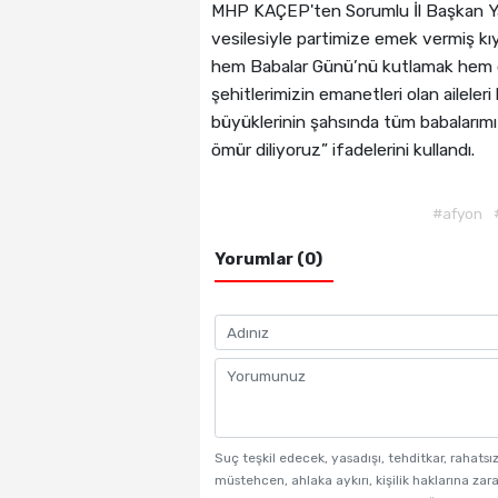
MHP KAÇEP'ten Sorumlu İl Başkan Yar
vesilesiyle partimize emek vermiş kı
hem Babalar Günü’nü kutlamak hem de
şehitlerimizin emanetleri olan aileleri
büyüklerinin şahsında tüm babalarımız
ömür diliyoruz” ifadelerini kullandı.
#afyon
Yorumlar (0)
Suç teşkil edecek, yasadışı, tehditkar, rahatsı
müstehcen, ahlaka aykırı, kişilik haklarına zara