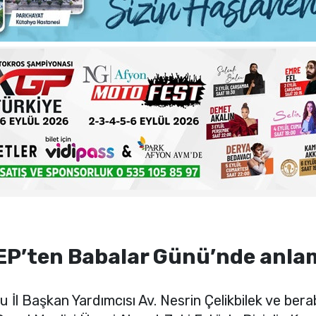
ma sorunlarına kalıcı çözümler
 şehadet yıldönümü sebebiyle bir mesajı yayımladı
haftalık basın açıklamasını yayımladı
nde sezon öncesi sağlık kontrolleri tamamlandı
P’ten Babalar Günü’nde anlaml
l Başkan Yardımcısı Av. Nesrin Çelikbilek ve bera