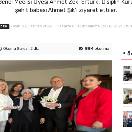
Genel Meclisi Üyesi Ahmet Zeki Ertürk, Disiplin Ku
şehit babası Ahmet Şık’ı ziyaret ettiler.
Yayın: 22 Haziran 2026 - Pazartesi - Güncelleme: 22.06.2026 05:
NDEM
Okuma Süresi: 2 dk.
884
okunma
Ön