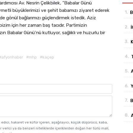
dımcısı Av. Nesrin Çelikbilek, “Babalar Günü
ymetli büyüklerimizi ve şehit babamızı ziyaret ederek
1.
B
 gönül bağlarımızı güçlendirmek istedik. Aziz
"
 bizim için her zaman baş tacıdır. Partimizin
2.
İ
ın Babalar Günü’nü kutluyor, sağlıklı ve huzurlu bir
b
3.
K
d
4.
#afyonhaber
#mhp
#kaçep
5.
B
6.
Y
b
7.
B
y
8.
y
z edici, hakaret ve küfür içeren, aşağılayıcı, küçük düşürücü, kaba,
r verici ya da benzeri niteliklerde içeriklerden doğan her türlü mali,