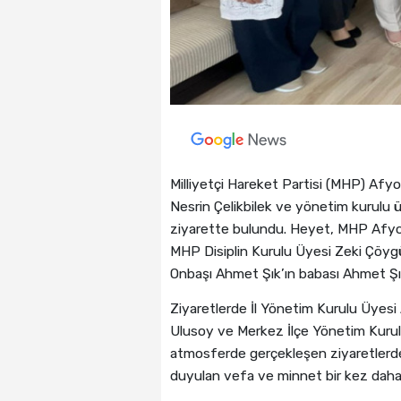
Milliyetçi Hareket Partisi (MHP) Afy
Nesrin Çelikbilek ve yönetim kurulu üy
ziyarette bulundu. Heyet, MHP Afyon
MHP Disiplin Kurulu Üyesi Zeki Çöygün
Onbaşı Ahmet Şık’ın babası Ahmet Şık
Ziyaretlerde İl Yönetim Kurulu Üye
Ulusoy ve Merkez İlçe Yönetim Kurul
atmosferde gerçekleşen ziyaretlerde, b
duyulan vefa ve minnet bir kez daha 