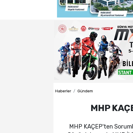
22:29 - Adnan Başkan'dan ısın
22:26 - Badak ,Enver Paşa'nın
22:21 - Yeniden Refah Partisi 
23:08 - PARKHAYAT Hastanesi'
Haberler
Gündem
MHP KAÇE
MHP KAÇEP'ten Sorumlu İ