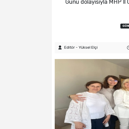
Günü dolayısıyla MHP İl 
GÜ
Editör - Yüksel Elçi