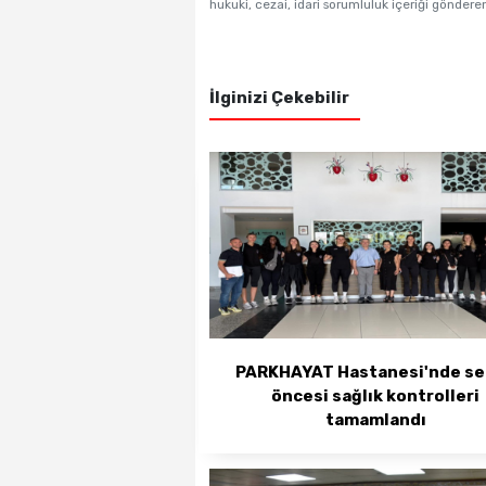
hukuki, cezai, idari sorumluluk içeriği gönderen
İlginizi Çekebilir
PARKHAYAT Hastanesi'nde s
öncesi sağlık kontrolleri
tamamlandı