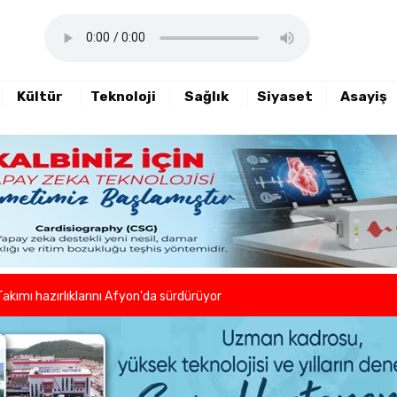
Kültür
Teknoloji
Sağlık
Siyaset
Asayiş
haftalık basın açıklamasını yayımladı
nde sezon öncesi sağlık kontrolleri tamamlandı
er ve kuaförlerden anlamlı hareket
Takımı hazırlıklarını Afyon'da sürdürüyor
lleri birlikte azaltıyoruz."
eni dönem başladı