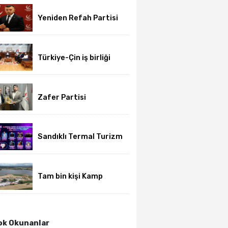
Yeniden Refah Partisi
haftalık basın
açıklamasını yayımladı
Türkiye-Çin iş birliği
için üniversite-dernek
buluşması gerçekleşti
Zafer Partisi
Afyonkarahisar’da yeni
dönem başladı
Sandıklı Termal Turizm
ve Gurbetçi Festivali
başlıyor
Tam bin kişi Kamp
Karavan Festivalinde
buluştu
k Okunanlar