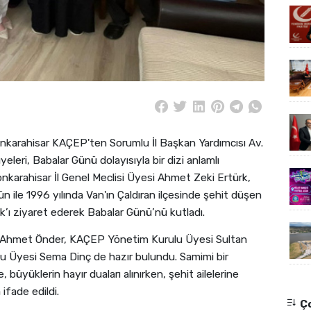
onkarahisar KAÇEP'ten Sorumlu İl Başkan Yardımcısı Av.
eleri, Babalar Günü dolayısıyla bir dizi anlamlı
karahisar İl Genel Meclisi Üyesi Ahmet Zeki Ertürk,
 ile 1996 yılında Van'ın Çaldıran ilçesinde şehit düşen
’ı ziyaret ederek Babalar Günü’nü kutladı.
si Ahmet Önder, KAÇEP Yönetim Kurulu Üyesi Sultan
u Üyesi Sema Dinç de hazır bulundu. Samimi bir
üyüklerin hayır duaları alınırken, şehit ailelerine
ifade edildi.
Ço