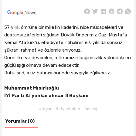
57 yıllık ömrüne bir milletin kaderini, nice mücadeleleri ve
destansı zaferleri sığdıran Büyük Önderimiz Gazi Mustafa
Kemal Atatürk’ü, ebediyete irtihalinin 87. yılında sonsuz
şükran, rahmet ve özlemle anıyoruz.
Onun ilke ve devrimleri, milletimizin bağımsızlık yolundaki en
güçlü ışığı olmaya devam edecektir.
Ruhu şad, aziz hatırası önünde saygıyla eğiliyoruz.
Muhammet Mısırlıoğlu
İYİ Parti Afyonkarahisar İl Başkanı
#afyon
#afyonhaber
#mesaj
Yorumlar (0)