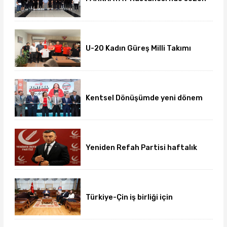
öncesi sağlık kontrolleri
tamamlandı
U-20 Kadın Güreş Milli Takımı
hazırlıklarını Afyon'da
sürdürüyor
Kentsel Dönüşümde yeni dönem
başladı
Yeniden Refah Partisi haftalık
basın açıklamasını yayımladı
Türkiye-Çin iş birliği için
üniversite-dernek buluşması
gerçekleşti