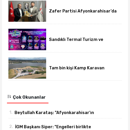
Zafer Partisi Afyonkarahisar’da
yeni dönem başladı
Sandıklı Termal Turizm ve
Gurbetçi Festivali başlıyor
Tam bin kişi Kamp Karavan
Festivalinde buluştu
Çok Okunanlar
1.
Beytullah Karataş: "Afyonkarahisar'ın
yanındayız!"
2.
İGM Başkanı Siper: "Engelleri birlikte