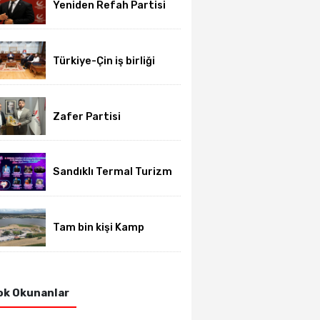
Yeniden Refah Partisi
haftalık basın
açıklamasını yayımladı
Türkiye-Çin iş birliği
için üniversite-dernek
buluşması gerçekleşti
Zafer Partisi
Afyonkarahisar’da yeni
dönem başladı
Sandıklı Termal Turizm
ve Gurbetçi Festivali
başlıyor
Tam bin kişi Kamp
Karavan Festivalinde
buluştu
k Okunanlar