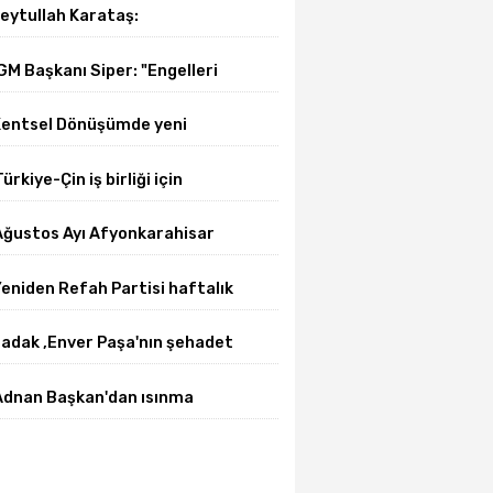
eytullah Karataş:
Afyonkarahisar'ın yanındayız!"
GM Başkanı Siper: "Engelleri
irlikte azaltıyoruz."
entsel Dönüşümde yeni
önem başladı
Türkiye-Çin iş birliği için
üniversite-dernek buluşması
Ağustos Ayı Afyonkarahisar
gerçekleşti
elediye Meclis toplantısı
eniden Refah Partisi haftalık
gerçekleşti
asın açıklamasını yayımladı
adak ,Enver Paşa'nın şehadet
ıldönümü sebebiyle bir mesajı
Adnan Başkan'dan ısınma
ayımladı
sorunlarına kalıcı çözümler