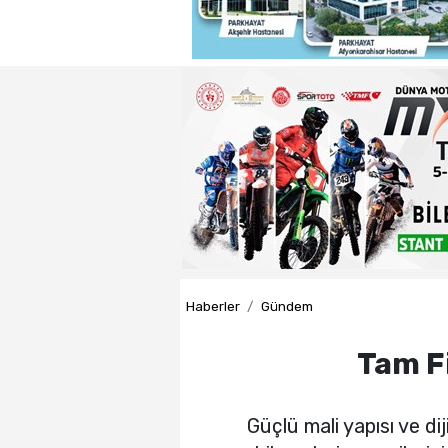
22:29 - Adnan Başkan'dan ısın
22:26 - Badak ,Enver Paşa'nın
22:21 - Yeniden Refah Partisi 
23:08 - PARKHAYAT Hastanesi'
Haberler
Gündem
Tam F
Güçlü mali yapısı ve dij