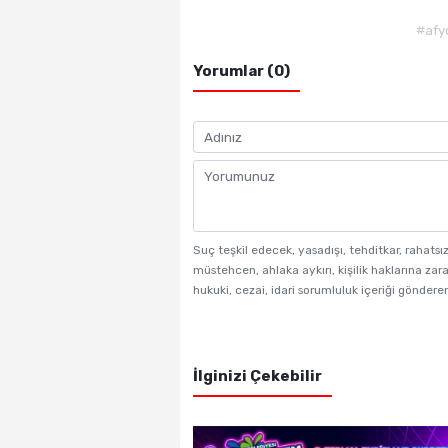
#afy
Yorumlar (0)
Suç teşkil edecek, yasadışı, tehditkar, rahatsı
müstehcen, ahlaka aykırı, kişilik haklarına zara
hukuki, cezai, idari sorumluluk içeriği gönderen
İlginizi Çekebilir