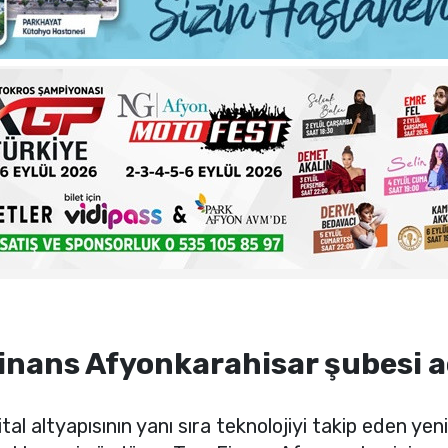
ma sorunlarına kalıcı çözümler
 şehadet yıldönümü sebebiyle bir mesajı yayımladı
haftalık basın açıklamasını yayımladı
nde sezon öncesi sağlık kontrolleri tamamlandı
inans Afyonkarahisar şubesi aç
ital altyapısının yanı sıra teknolojiyi takip eden yenil