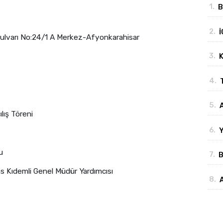
1.
B
"
2.
İ
lvarı No:24/1 A Merkez-Afyonkarahisar
b
3.
K
d
4.
5.
ış Töreni
B
6.
Y
b
u
7.
B
y
demli Genel Müdür Yardımcısı
8.
y