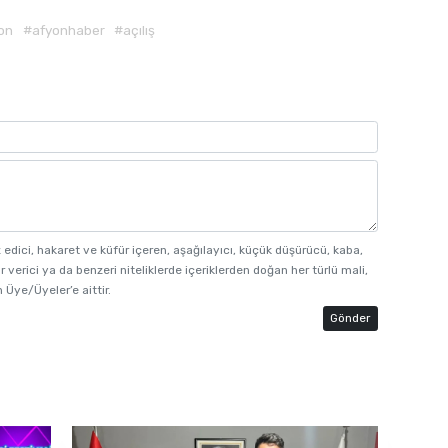
on
#afyonhaber
#açılış
z edici, hakaret ve küfür içeren, aşağılayıcı, küçük düşürücü, kaba,
r verici ya da benzeri niteliklerde içeriklerden doğan her türlü mali,
 Üye/Üyeler’e aittir.
Gönder