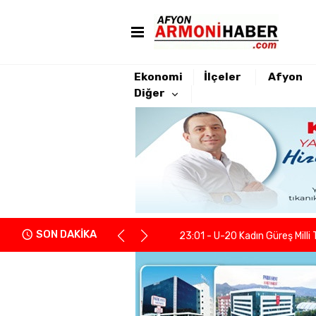
Ekonomi
İlçeler
Afyon
Diğer
22:21 - Yeniden Refah Partisi 
23:08 - PARKHAYAT Hastanesi'
23:04 - Afyonkarahisarlı berb
SON DAKİKA
23:01 - U-20 Kadın Güreş Milli 
22:55 - İGM Başkanı Siper: "Enge
22:37 - Kentsel Dönüşümde y