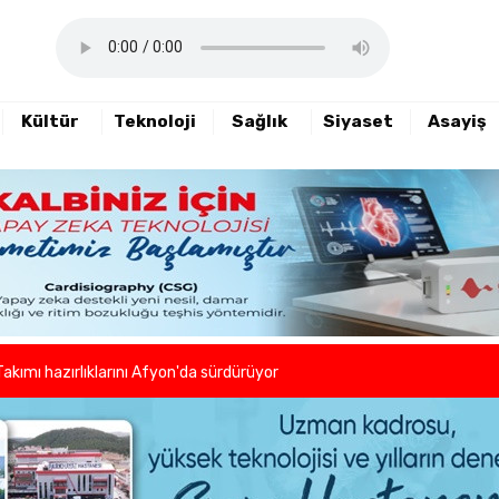
Kültür
Teknoloji
Sağlık
Siyaset
Asayiş
haftalık basın açıklamasını yayımladı
nde sezon öncesi sağlık kontrolleri tamamlandı
er ve kuaförlerden anlamlı hareket
Takımı hazırlıklarını Afyon'da sürdürüyor
lleri birlikte azaltıyoruz."
eni dönem başladı