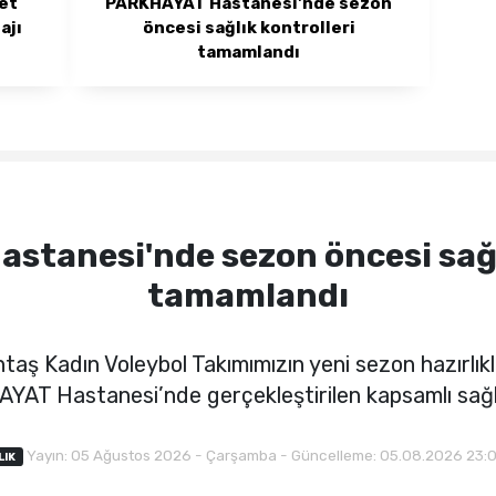
det
PARKHAYAT Hastanesi'nde sezon
ajı
öncesi sağlık kontrolleri
tamamlandı
tanesi'nde sezon öncesi sağl
tamamlandı
aş Kadın Voleybol Takımımızın yeni sezon hazırlıkl
AT Hastanesi’nde gerçekleştirilen kapsamlı sağlık 
Yayın: 05 Ağustos 2026 - Çarşamba - Güncelleme: 05.08.2026 23:
LIK