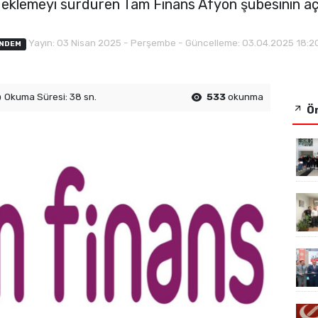
i eklemeyi sürdüren Tam Finans Afyon şubesinin açıl
Yayın: 03 Nisan 2025 - Perşembe - Güncelleme: 03.04.2025 18:2
NDEM
Okuma Süresi: 38 sn.
533
okunma
Ön