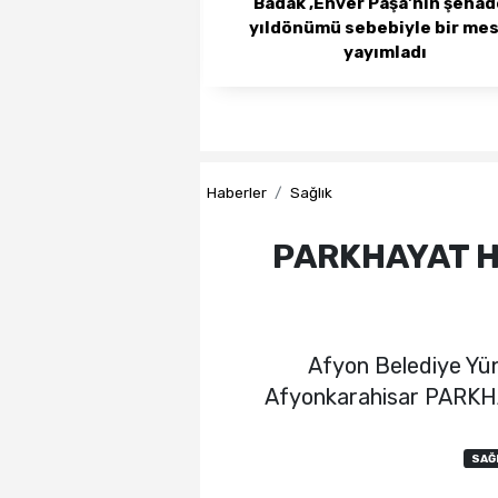
Badak ,Enver Paşa'nın şeha
yıldönümü sebebiyle bir mes
yayımladı
Haberler
Sağlık
PARKHAYAT Has
Afyon Belediye Yünt
Afyonkarahisar PARKHAY
SAĞ