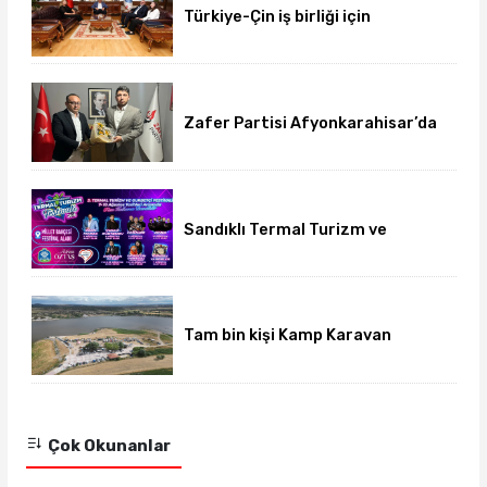
Türkiye-Çin iş birliği için
üniversite-dernek buluşması
gerçekleşti
Zafer Partisi Afyonkarahisar’da
yeni dönem başladı
Sandıklı Termal Turizm ve
Gurbetçi Festivali başlıyor
Tam bin kişi Kamp Karavan
Festivalinde buluştu
Çok Okunanlar