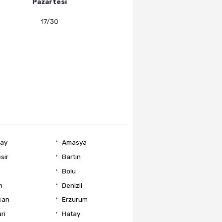
Pazartesi
17/30
ray
Amasya
sir
Bartın
Bolu
m
Denizli
can
Erzurum
ri
Hatay