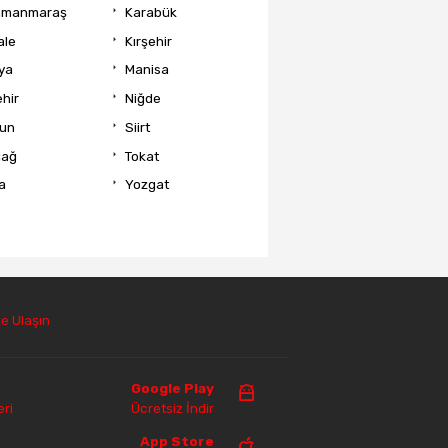
amanmaraş
Karabük
ale
Kırşehir
ya
Manisa
hir
Niğde
un
Siirt
dağ
Tokat
a
Yozgat
e Ulaşın
Google Play
ri
Ücretsiz İndir
App Store