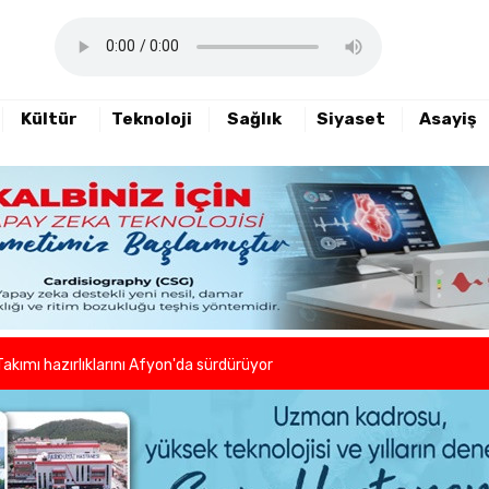
Kültür
Teknoloji
Sağlık
Siyaset
Asayiş
haftalık basın açıklamasını yayımladı
nde sezon öncesi sağlık kontrolleri tamamlandı
er ve kuaförlerden anlamlı hareket
Takımı hazırlıklarını Afyon'da sürdürüyor
lleri birlikte azaltıyoruz."
eni dönem başladı