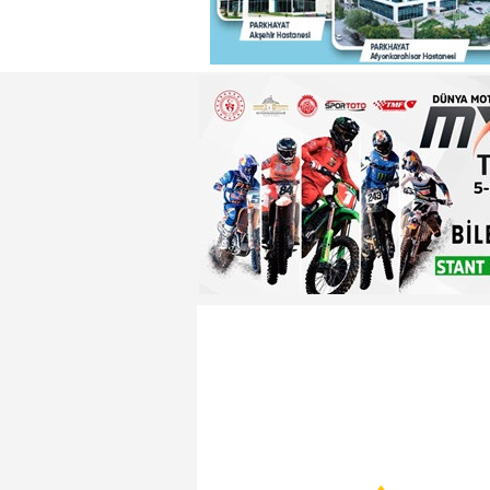
22:29 - Adnan Başkan'dan ısın
22:26 - Badak ,Enver Paşa'nın
22:21 - Yeniden Refah Partisi 
23:08 - PARKHAYAT Hastanesi'