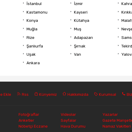
İstanbul
İzmir
Kahr
Kastamonu
Kayseri
Kırıkk
Konya
Kütahya
Malat
Muğla
Muş
Nevşe
Rize
Adapazarı
Sams
Şanlıurfa
Şırnak
Tekir
Uşak
Van
Yalov
Ankara
e Ekle
Rss
Künyemiz
Hakkımızda
Kurumsal
Biz
Fotoğraflar
Videolar
Yazarlar
Anketler
Sayfalar
Gazete Manşetle
Nöbetçi Eczane
Hava Durumu
Namaz Vakitleri