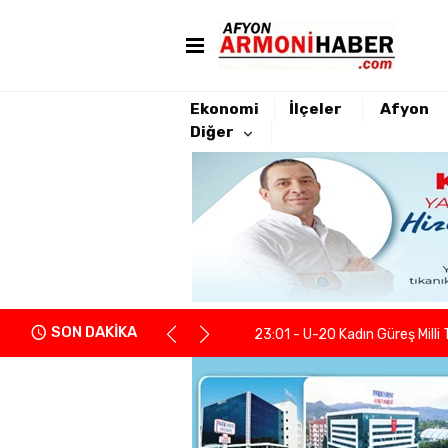
Ekonomi
İlçeler
Afyon
Diğer
22:21 - Yeniden Refah Partisi 
23:08 - PARKHAYAT Hastanesi'
23:04 - Afyonkarahisarlı berb
SON DAKİKA
23:01 - U-20 Kadın Güreş Milli 
22:55 - İGM Başkanı Siper: "Enge
22:37 - Kentsel Dönüşümde y