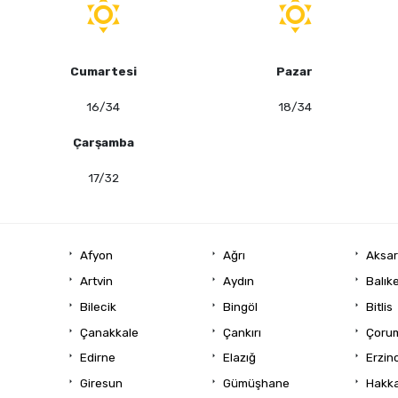
Cumartesi
Pazar
16/34
18/34
Çarşamba
17/32
Afyon
Ağrı
Aksa
Artvin
Aydın
Balıke
Bilecik
Bingöl
Bitlis
Çanakkale
Çankırı
Çoru
Edirne
Elazığ
Erzin
Giresun
Gümüşhane
Hakka