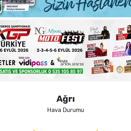
ma sorunlarına kalıcı çözümler
 şehadet yıldönümü sebebiyle bir mesajı yayımladı
haftalık basın açıklamasını yayımladı
nde sezon öncesi sağlık kontrolleri tamamlandı
Ağrı
Hava Durumu