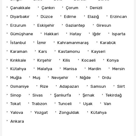
Çanakkale
Çankırı
Çorum
Denizli
Diyarbakır
Düzce
Edirne
Elazığ
Erzincan
Erzurum
Eskişehir
Gaziantep
Giresun
Gümüşhane
Hakkari
Hatay
Iğdır
Isparta
İstanbul
İzmir
Kahramanmaraş
Karabük
Karaman
Kars
Kastamonu
Kayseri
Kırıkkale
Kırşehir
Kilis
Kocaeli
Konya
Kütahya
Malatya
Manisa
Mardin
Mersin
Muğla
Muş
Nevşehir
Niğde
Ordu
Osmaniye
Rize
Adapazarı
Samsun
Siirt
Sinop
Sivas
Şanlıurfa
Şırnak
Tekirdağ
Tokat
Trabzon
Tunceli
Uşak
Van
Yalova
Yozgat
Zonguldak
Kütahya
Ankara