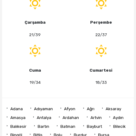
Çarşamba
Perşembe
21/39
22/37
Cuma
Cumartesi
19/34
18/33
Adana
Adıyaman
Afyon
Ağrı
Aksaray
Amasya
Antalya
Ardahan
Artvin
Aydın
Balıkesir
Bartın
Batman
Bayburt
Bilecik
Bingöl
Bitlis
Bolu
Burdur
Bursa