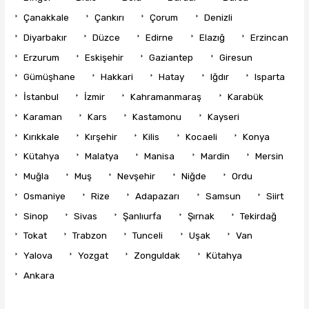
Çanakkale
Çankırı
Çorum
Denizli
Diyarbakır
Düzce
Edirne
Elazığ
Erzincan
Erzurum
Eskişehir
Gaziantep
Giresun
Gümüşhane
Hakkari
Hatay
Iğdır
Isparta
İstanbul
İzmir
Kahramanmaraş
Karabük
Karaman
Kars
Kastamonu
Kayseri
Kırıkkale
Kırşehir
Kilis
Kocaeli
Konya
Kütahya
Malatya
Manisa
Mardin
Mersin
Muğla
Muş
Nevşehir
Niğde
Ordu
Osmaniye
Rize
Adapazarı
Samsun
Siirt
Sinop
Sivas
Şanlıurfa
Şırnak
Tekirdağ
Tokat
Trabzon
Tunceli
Uşak
Van
Yalova
Yozgat
Zonguldak
Kütahya
Ankara