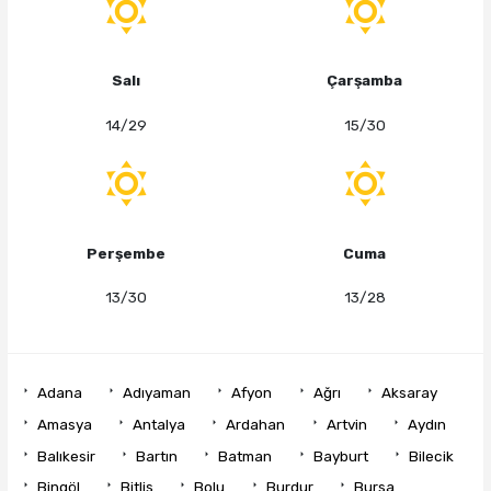
Salı
Çarşamba
14/29
15/30
Perşembe
Cuma
13/30
13/28
Adana
Adıyaman
Afyon
Ağrı
Aksaray
Amasya
Antalya
Ardahan
Artvin
Aydın
Balıkesir
Bartın
Batman
Bayburt
Bilecik
Bingöl
Bitlis
Bolu
Burdur
Bursa