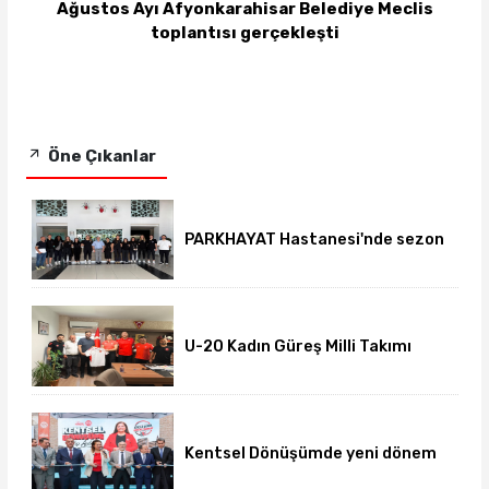
Ağustos Ayı Afyonkarahisar Belediye Meclis
toplantısı gerçekleşti
Öne Çıkanlar
PARKHAYAT Hastanesi'nde sezon
öncesi sağlık kontrolleri
tamamlandı
U-20 Kadın Güreş Milli Takımı
hazırlıklarını Afyon'da
sürdürüyor
Kentsel Dönüşümde yeni dönem
başladı