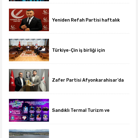
Yeniden Refah Partisi haftalık
basın açıklamasını yayımladı
Türkiye-Çin iş birliği için
üniversite-dernek buluşması
gerçekleşti
Zafer Partisi Afyonkarahisar’da
yeni dönem başladı
Sandıklı Termal Turizm ve
Gurbetçi Festivali başlıyor