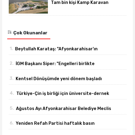
Tam bin kişi Kamp Karavan
Festivalinde buluştu
Çok Okunanlar
1.
Beytullah Karataş: "Afyonkarahisar'ın
yanındayız!"
2.
İGM Başkanı Siper: "Engelleri birlikte
azaltıyoruz."
3.
Kentsel Dönüşümde yeni dönem başladı
4.
Türkiye-Çin iş birliği için üniversite-dernek
buluşması gerçekleşti
5.
Ağustos Ayı Afyonkarahisar Belediye Meclis
toplantısı gerçekleşti
6.
Yeniden Refah Partisi haftalık basın
açıklamasını yayımladı