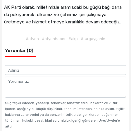
AK Parti olarak, milletimizle aramızdaki bu güçlü bağı daha
da pekiştirerek, ülkemiz ve şehrimiz için çalışmaya,
üretmeye ve hizmet etmeye kararlılıkla devam edeceğiz.
#afyon
#afyonhaber
#akp
#turgayşahin
Yorumlar (0)
Suç teşkil edecek, yasadışı, tehditkar, rahatsız edici, hakaret ve küfür
içeren, aşağılayıcı, küçük düşürücü, kaba, müstehcen, ahlaka aykırı, kişilik
haklarına zarar verici ya da benzeri niteliklerde içeriklerden doğan her
türlü mali, hukuki, cezai, idari sorumluluk içeriği gönderen Üye/Üyeler’e
aittir.