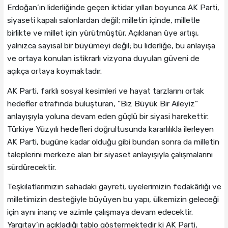
Erdoğan’ın liderliğinde geçen iktidar yılları boyunca AK Parti,
siyaseti kapalı salonlardan değil; milletin içinde, milletle
birlikte ve millet için yürütmüştür. Açıklanan üye artışı,
yalnızca sayısal bir büyümeyi değil; bu liderliğe, bu anlayışa
ve ortaya konulan istikrarlı vizyona duyulan güveni de
açıkça ortaya koymaktadır.
AK Parti, farklı sosyal kesimleri ve hayat tarzlarını ortak
hedefler etrafında buluşturan, “Biz Büyük Bir Aileyiz”
anlayışıyla yoluna devam eden güçlü bir siyasi harekettir.
Türkiye Yüzyılı hedefleri doğrultusunda kararlılıkla ilerleyen
AK Parti, bugüne kadar olduğu gibi bundan sonra da milletin
taleplerini merkeze alan bir siyaset anlayışıyla çalışmalarını
sürdürecektir.
Teşkilatlarımızın sahadaki gayreti, üyelerimizin fedakârlığı ve
milletimizin desteğiyle büyüyen bu yapı, ülkemizin geleceği
için aynı inanç ve azimle çalışmaya devam edecektir.
Yargıtay’ın açıkladığı tablo göstermektedir ki AK Parti,