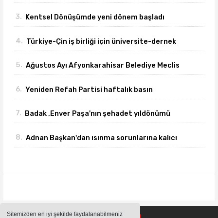
azaltıyoruz."
3.
Kentsel Dönüşümde yeni dönem başladı
4.
Türkiye-Çin iş birliği için üniversite-dernek
buluşması gerçekleşti
5.
Ağustos Ayı Afyonkarahisar Belediye Meclis
toplantısı gerçekleşti
6.
Yeniden Refah Partisi haftalık basın
açıklamasını yayımladı
7.
Badak ,Enver Paşa'nın şehadet yıldönümü
sebebiyle bir mesajı yayımladı
8.
Adnan Başkan'dan ısınma sorunlarına kalıcı
çözümler
Sitemizden en iyi şekilde faydalanabilmeniz