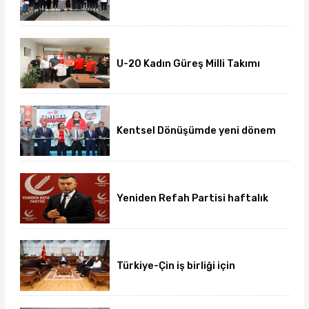
öncesi sağlık kontrolleri
tamamlandı
U-20 Kadın Güreş Milli Takımı
hazırlıklarını Afyon'da
sürdürüyor
Kentsel Dönüşümde yeni dönem
başladı
Yeniden Refah Partisi haftalık
basın açıklamasını yayımladı
Türkiye-Çin iş birliği için
üniversite-dernek buluşması
gerçekleşti