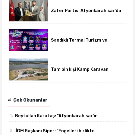
Zafer Partisi Afyonkarahisar’da
yeni dönem başladı
Sandıklı Termal Turizm ve
Gurbetçi Festivali başlıyor
Tam bin kişi Kamp Karavan
Festivalinde buluştu
Çok Okunanlar
1.
Beytullah Karataş: "Afyonkarahisar'ın
yanındayız!"
2.
İGM Başkanı Siper: "Engelleri birlikte