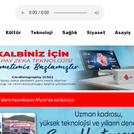
Kültür
Teknoloji
Sağlık
Siyaset
Asayiş
haftalık basın açıklamasını yayımladı
nde sezon öncesi sağlık kontrolleri tamamlandı
er ve kuaförlerden anlamlı hareket
Takımı hazırlıklarını Afyon'da sürdürüyor
lleri birlikte azaltıyoruz."
eni dönem başladı