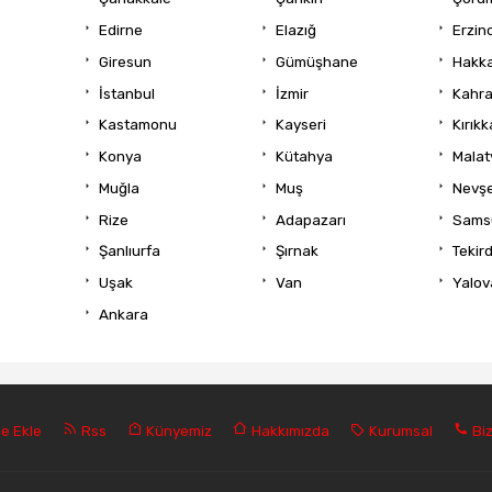
Edirne
Elazığ
Erzin
Giresun
Gümüşhane
Hakka
İstanbul
İzmir
Kahr
Kastamonu
Kayseri
Kırıkk
Konya
Kütahya
Malat
Muğla
Muş
Nevşe
Rize
Adapazarı
Sams
Şanlıurfa
Şırnak
Tekir
Uşak
Van
Yalov
Ankara
e Ekle
Rss
Künyemiz
Hakkımızda
Kurumsal
Biz