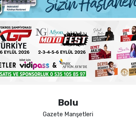
ma sorunlarına kalıcı çözümler
 şehadet yıldönümü sebebiyle bir mesajı yayımladı
haftalık basın açıklamasını yayımladı
nde sezon öncesi sağlık kontrolleri tamamlandı
Bolu
Gazete Manşetleri