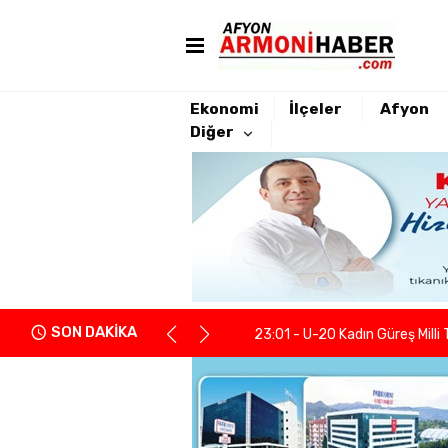
Ekonomi
İlçeler
Afyon
Diğer
22:21 - Yeniden Refah Partisi 
23:08 - PARKHAYAT Hastanesi'
23:04 - Afyonkarahisarlı berb
SON DAKİKA
23:01 - U-20 Kadın Güreş Milli 
22:55 - İGM Başkanı Siper: "Enge
22:37 - Kentsel Dönüşümde y