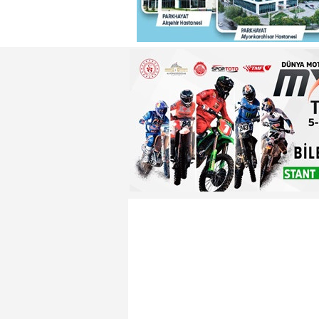
22:29 - Adnan Başkan'dan ısın
22:26 - Badak ,Enver Paşa'nın
22:21 - Yeniden Refah Partisi 
23:08 - PARKHAYAT Hastanesi'