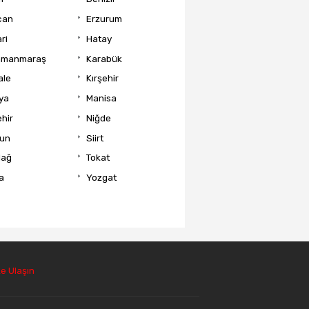
can
Erzurum
ri
Hatay
amanmaraş
Karabük
ale
Kırşehir
ya
Manisa
hir
Niğde
un
Siirt
dağ
Tokat
a
Yozgat
e Ulaşın