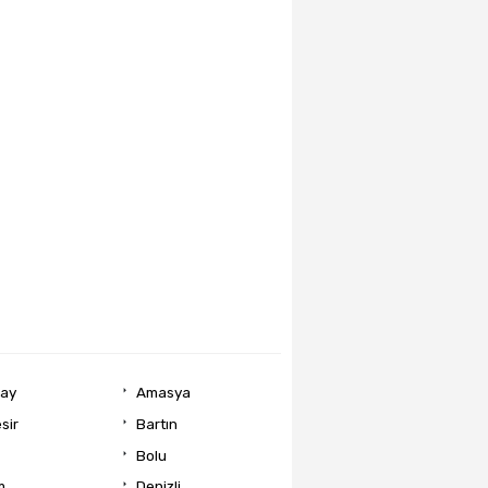
ray
Amasya
sir
Bartın
Bolu
m
Denizli