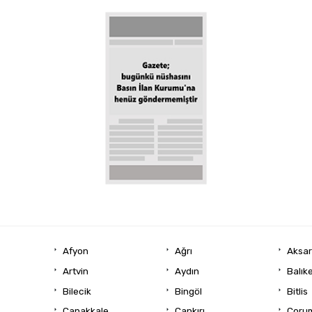
Afyon
Ağrı
Aksa
Artvin
Aydın
Balıke
Bilecik
Bingöl
Bitlis
Çanakkale
Çankırı
Çoru