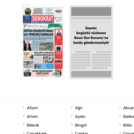
Afyon
Ağrı
Aksa
Artvin
Aydın
Balıke
Bilecik
Bingöl
Bitlis
Çanakkale
Çankırı
Çoru