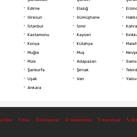
Edirne
Elazığ
Erzin
Giresun
Gümüşhane
Hakka
İstanbul
İzmir
Kahr
Kastamonu
Kayseri
Kırıkk
Konya
Kütahya
Malat
Muğla
Muş
Nevşe
Rize
Adapazarı
Sams
Şanlıurfa
Şırnak
Tekir
Uşak
Van
Yalov
Ankara
e Ekle
Rss
Künyemiz
Hakkımızda
Kurumsal
Biz