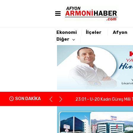
Ekonomi
İlçeler
Afyon
Diğer
22:21 - Yeniden Refah Partisi 
23:08 - PARKHAYAT Hastanesi'
23:04 - Afyonkarahisarlı berb
SON DAKİKA
23:01 - U-20 Kadın Güreş Milli 
22:55 - İGM Başkanı Siper: "Enge
22:37 - Kentsel Dönüşümde y