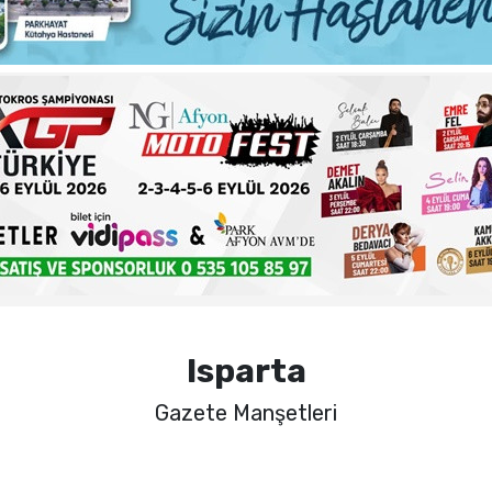
ma sorunlarına kalıcı çözümler
 şehadet yıldönümü sebebiyle bir mesajı yayımladı
haftalık basın açıklamasını yayımladı
nde sezon öncesi sağlık kontrolleri tamamlandı
Isparta
Gazete Manşetleri