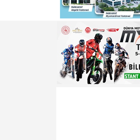
22:29 - Adnan Başkan'dan ısın
22:26 - Badak ,Enver Paşa'nın
22:21 - Yeniden Refah Partisi 
23:08 - PARKHAYAT Hastanesi'