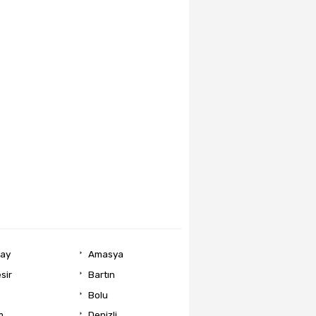
ray
Amasya
sir
Bartın
Bolu
m
Denizli