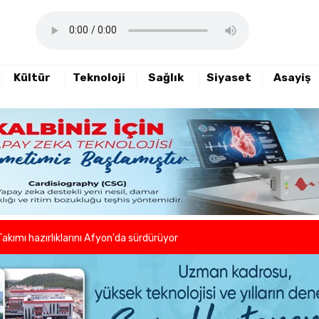
Kültür
Teknoloji
Sağlık
Siyaset
Asayiş
haftalık basın açıklamasını yayımladı
nde sezon öncesi sağlık kontrolleri tamamlandı
er ve kuaförlerden anlamlı hareket
Takımı hazırlıklarını Afyon'da sürdürüyor
lleri birlikte azaltıyoruz."
eni dönem başladı