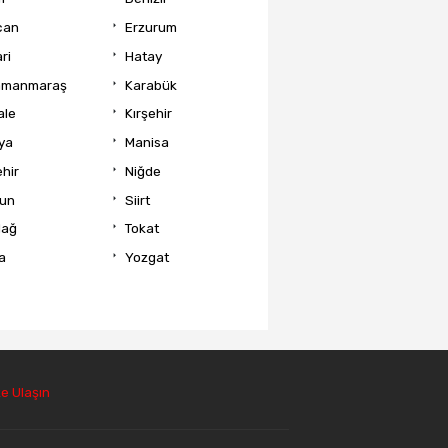
can
Erzurum
ri
Hatay
amanmaraş
Karabük
ale
Kırşehir
ya
Manisa
hir
Niğde
un
Siirt
dağ
Tokat
a
Yozgat
e Ulaşın