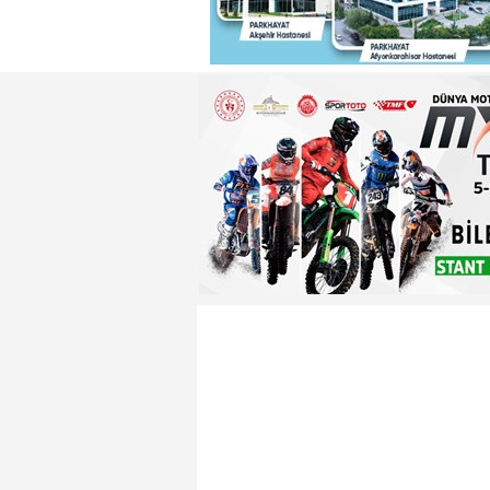
22:29 - Adnan Başkan'dan ısın
22:26 - Badak ,Enver Paşa'nın
22:21 - Yeniden Refah Partisi 
23:08 - PARKHAYAT Hastanesi'