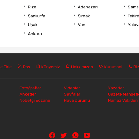
Rize
Adapazarı
Sams
Şanlıurfa
Şırnak
Tekir
Uşak
Van
Yalov
Ankara
e Ekle
Rss
Künyemiz
Hakkımızda
Kurumsal
Biz
Fotoğraflar
Videolar
Yazarlar
Anketler
Sayfalar
Gazete Manşetle
Nöbetçi Eczane
Hava Durumu
Namaz Vakitleri