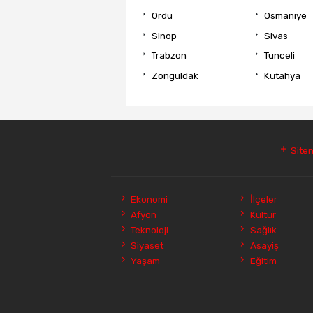
Ordu
Osmaniye
Sinop
Sivas
Trabzon
Tunceli
Zonguldak
Kütahya
Siten
Ekonomi
İlçeler
Afyon
Kültür
Teknoloji
Sağlık
Siyaset
Asayiş
Yaşam
Eğitim