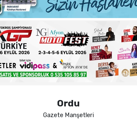
ma sorunlarına kalıcı çözümler
 şehadet yıldönümü sebebiyle bir mesajı yayımladı
haftalık basın açıklamasını yayımladı
nde sezon öncesi sağlık kontrolleri tamamlandı
Ordu
Gazete Manşetleri