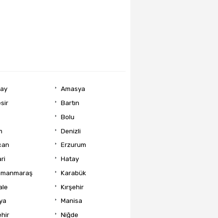
ray
Amasya
sir
Bartın
Bolu
m
Denizli
can
Erzurum
ri
Hatay
amanmaraş
Karabük
ale
Kırşehir
ya
Manisa
hir
Niğde