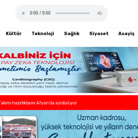
Kültür
Teknoloji
Sağlık
Siyaset
Asayiş
haftalık basın açıklamasını yayımladı
nde sezon öncesi sağlık kontrolleri tamamlandı
er ve kuaförlerden anlamlı hareket
Takımı hazırlıklarını Afyon'da sürdürüyor
lleri birlikte azaltıyoruz."
eni dönem başladı