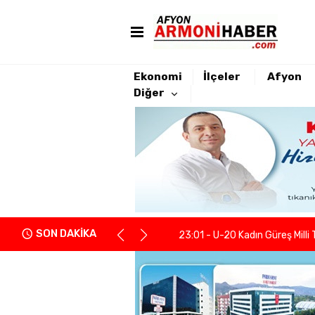
Ekonomi
İlçeler
Afyon
Diğer
22:21 - Yeniden Refah Partisi 
23:08 - PARKHAYAT Hastanesi'
23:04 - Afyonkarahisarlı berb
SON DAKİKA
23:01 - U-20 Kadın Güreş Milli 
22:55 - İGM Başkanı Siper: "Enge
22:37 - Kentsel Dönüşümde y