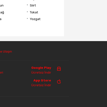
un
Siirt
dağ
Tokat
a
Yozgat
e Ulaşın
Google Play
ri
Ücretsiz İndir
App Store
Ücretsiz İndir