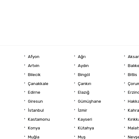
Afyon
Ağrı
Aksa
Artvin
Aydın
Balıke
Bilecik
Bingöl
Bitlis
Çanakkale
Çankırı
Çoru
Edirne
Elazığ
Erzin
Giresun
Gümüşhane
Hakka
İstanbul
İzmir
Kahr
Kastamonu
Kayseri
Kırıkk
Konya
Kütahya
Malat
Muğla
Muş
Nevşe