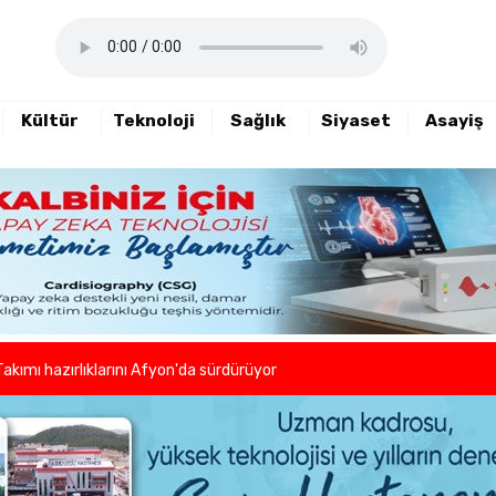
Kültür
Teknoloji
Sağlık
Siyaset
Asayiş
haftalık basın açıklamasını yayımladı
nde sezon öncesi sağlık kontrolleri tamamlandı
er ve kuaförlerden anlamlı hareket
Takımı hazırlıklarını Afyon'da sürdürüyor
lleri birlikte azaltıyoruz."
eni dönem başladı