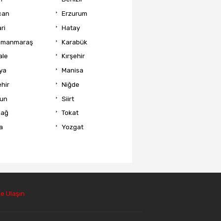
can
Erzurum
ri
Hatay
amanmaraş
Karabük
ale
Kırşehir
ya
Manisa
hir
Niğde
un
Siirt
dağ
Tokat
a
Yozgat
e Ulaşın