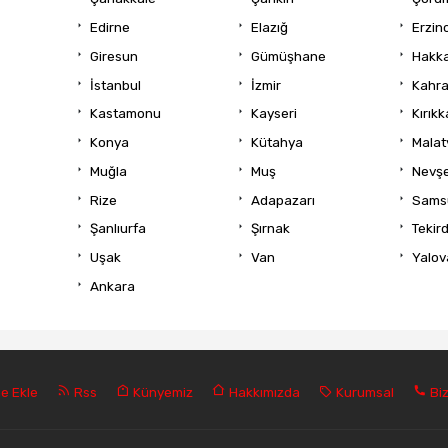
Edirne
Elazığ
Erzin
Giresun
Gümüşhane
Hakka
İstanbul
İzmir
Kahr
Kastamonu
Kayseri
Kırıkk
Konya
Kütahya
Malat
Muğla
Muş
Nevşe
Rize
Adapazarı
Sams
Şanlıurfa
Şırnak
Tekir
Uşak
Van
Yalov
Ankara
e Ekle
Rss
Künyemiz
Hakkımızda
Kurumsal
Biz