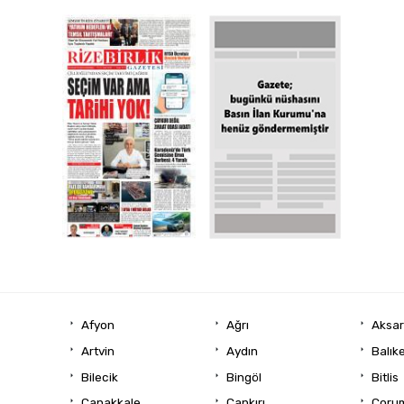
Afyon
Ağrı
Aksa
Artvin
Aydın
Balıke
Bilecik
Bingöl
Bitlis
Çanakkale
Çankırı
Çoru