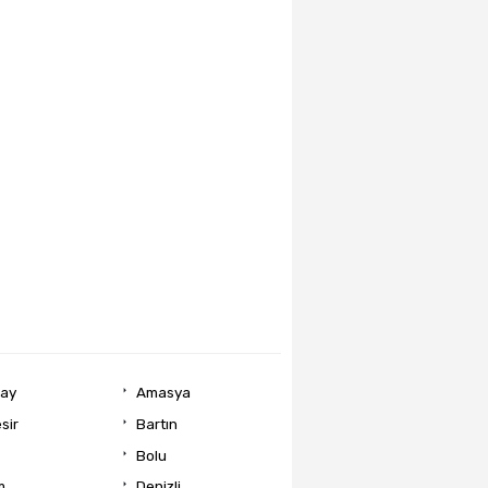
ray
Amasya
sir
Bartın
Bolu
m
Denizli