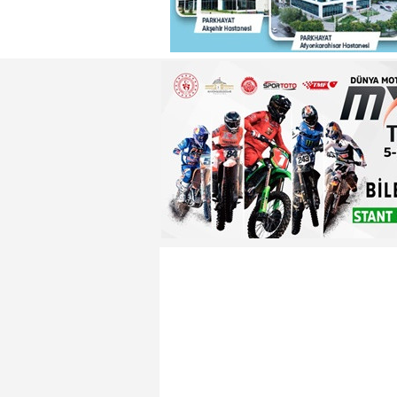
22:29 - Adnan Başkan'dan ısın
22:26 - Badak ,Enver Paşa'nın
22:21 - Yeniden Refah Partisi 
23:08 - PARKHAYAT Hastanesi'