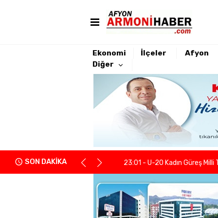
Ekonomi
İlçeler
Afyon
Diğer
22:21 - Yeniden Refah Partisi 
23:08 - PARKHAYAT Hastanesi'
23:04 - Afyonkarahisarlı berb
SON DAKİKA
23:01 - U-20 Kadın Güreş Milli 
22:55 - İGM Başkanı Siper: "Enge
22:37 - Kentsel Dönüşümde y