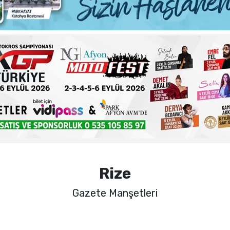
ma sorunlarına kalıcı çözümler
 şehadet yıldönümü sebebiyle bir mesajı yayımladı
haftalık basın açıklamasını yayımladı
nde sezon öncesi sağlık kontrolleri tamamlandı
Rize
Gazete Manşetleri